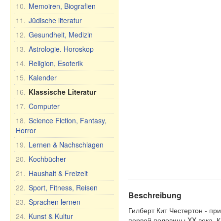
10.
Memoiren, Biografien
11.
Jüdische literatur
12.
Gesundheit, Medizin
13.
Astrologie. Horoskop
14.
Religion, Esoterik
15.
Kalender
16.
Klassische Literatur
17.
Computer
18.
Science Fiction, Fantasy,
Horror
19.
Lernen & Nachschlagen
20.
Kochbücher
21.
Haushalt & Freizeit
22.
Sport, Fitness, Reisen
Beschreibung
23.
Sprachen lernen
Гилберт Кит Честертон - пр
24.
Kunst & Kultur
первой половины XX века. К