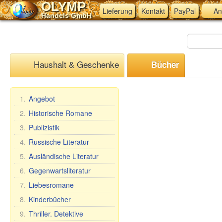
OLYMP
Lieferung
Kontakt
PayPal
An
Handels GmbH
Haushalt & Geschenke
Bücher
1.
Angebot
2.
Historische Romane
3.
Publizistik
4.
Russische Literatur
5.
Ausländische Literatur
6.
Gegenwartsliteratur
7.
Liebesromane
8.
Kinderbücher
9.
Thriller. Detektive