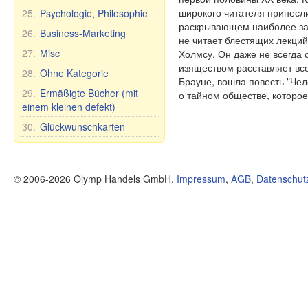
широкого читателя принесли
25.
Psychologie, Philosophie
раскрывающем наиболее зап
26.
Business-Marketing
не читает блестящих лекций
27.
Misc
Холмсу. Он даже не всегда 
изяществом расставляет вс
28.
Ohne Kategorie
Брауне, вошла повесть "Че
29.
Ermäßigte Bücher (mit
о тайном обществе, которое
einem kleinen defekt)
30.
Glückwunschkarten
© 2006-2026 Olymp Handels GmbH.
Impressum
,
AGB
,
Datenschut