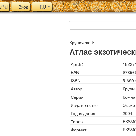
yPal
Вход
RU
Крупичева И.
Атлас экзотическ
Арт.№
18227
EAN
97856
ISBN
5-699-
Автор
Крупич
Серия
Комна
Издательство
Эксмо
Год издания
2004
Тираж
EKSM
Формат
EKSM