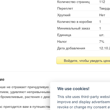
Количество страниц
112
Переплет
Тверд
Хрупкий
Нет
Количество в коробке
1
Минимальный заказ
1
Единица
шт.
Налог
7%
Дата добавления
12.10.
Войдите, чтобы увидеть цен
ие
чше не отражает причудливую фантазию природы, чем красочные э
We use cookies!
пием, удивляют непривычными формами и расцветками. Эти раст
 бромелиевые, растения с декоративными плодами, хищные растен
This site uses third-party websi
improve and display advertisemen
ас пригодится вам в путешествии по удивительному миру экзотическ
revoke or change my consent at 