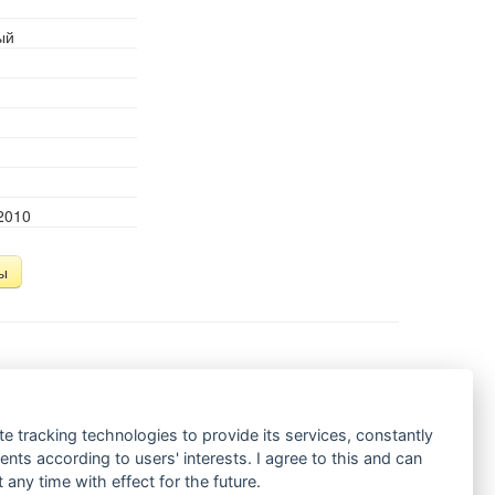
ый
2010
ы
кзотические растения. Они восхищают своим
ения представлены несколькими большими группами:
ия, комнатные бонсаи, пальмы и саговники.
te tracking technologies to provide its services, constantly
ts according to users' interests. I agree to this and can
их растений. Его краткие статьи помогут вам
any time with effect for the future.