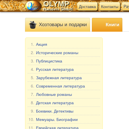
OLYMP
Доставка
Контакты
Pa
Handels GmbH
Хозтовары и подарки
Книги
1.
Акция
2.
Исторические романы
3.
Публицистика
4.
Русская литература
5.
Зарубежная литература
6.
Современная литература
7.
Любовные романы
8.
Детская литература
9.
Боевики. Детективы
10.
Мемуары. Биографии
11.
Еврейская литература