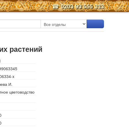
☎
0203 93 555 333
их растений
1
99063345
06334-x
ева И.
тное цветоводство
O
O