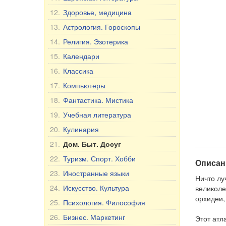
12.
Здоровье, медицина
13.
Астрология. Гороскопы
14.
Религия. Эзотерика
15.
Календари
16.
Классика
17.
Компьютеры
18.
Фантастика. Мистика
19.
Учебная литература
20.
Кулинария
21.
Дом. Быт. Досуг
22.
Туризм. Спорт. Хобби
Описан
23.
Иностранные языки
Ничто лу
24.
Искусство. Культура
великоле
орхидеи,
25.
Психология. Философия
26.
Бизнес. Маркетинг
Этот атл