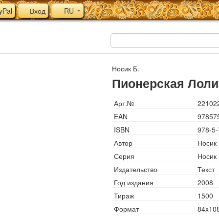
yPal
Вход
RU
Носик Б.
Пионерская Лоли
Арт.№
22102
EAN
97857
ISBN
978-5-
Автор
Носик 
Серия
Носик
Издательство
Текст
Год издания
2008
Тираж
1500
Формат
84x108