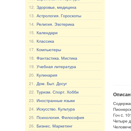
12.
Здоровье, медицина
13.
Астрология. Гороскопы
14.
Религия. Эзотерика
15.
Календари
16.
Классика
17.
Компьютеры
18.
Фантастика. Мистика
19.
Учебная литература
20.
Кулинария
21.
Дом. Быт. Досуг
22.
Туризм. Спорт. Хобби
Описан
23.
Иностранные языки
Содержа
24.
Искусство. Культура
Пионерск
Гоч c. 10
25.
Психология. Философия
Четыре д
26.
Бизнес. Маркетинг
Человече