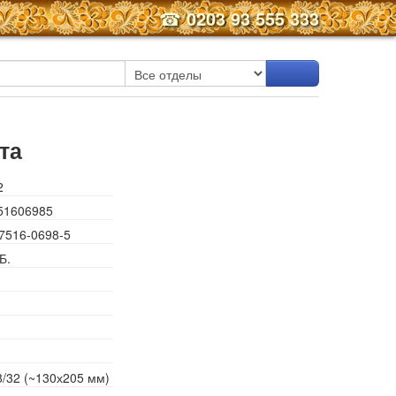
☎
0203 93 555 333
та
2
51606985
7516-0698-5
Б.
/32 (~130х205 мм)