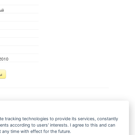
ый
2010
ы
te tracking technologies to provide its services, constantly
ts according to users' interests. I agree to this and can
any time with effect for the future.