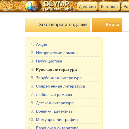
OLYMP
Доставка
Контакты
Pa
Handels GmbH
Хозтовары и подарки
Книги
1.
Акция
2.
Исторические романы
3.
Публицистика
4.
Русская литература
5.
Зарубежная литература
6.
Современная литература
7.
Любовные романы
8.
Детская литература
9.
Боевики. Детективы
10.
Мемуары. Биографии
11.
Еврейская литература