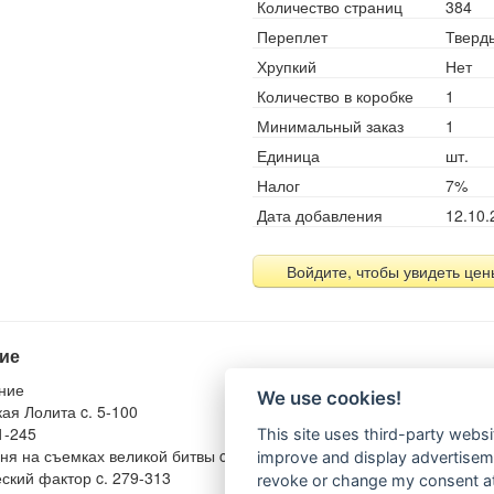
Количество страниц
384
Переплет
Тверд
Хрупкий
Нет
Количество в коробке
1
Минимальный заказ
1
Единица
шт.
Налог
7%
Дата добавления
12.10.
Войдите, чтобы увидеть цен
ие
ние
We use cookies!
ая Лолита c. 5-100
1-245
This site uses third-party websi
ня на съемках великой битвы c. 246-278
improve and display advertisemen
ский фактор c. 279-313
revoke or change my consent at 