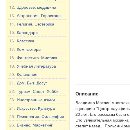
12.
Здоровье, медицина
13.
Астрология. Гороскопы
14.
Религия. Эзотерика
15.
Календари
16.
Классика
17.
Компьютеры
18.
Фантастика. Мистика
19.
Учебная литература
20.
Кулинария
21.
Дом. Быт. Досуг
22.
Туризм. Спорт. Хобби
Описание
23.
Иностранные языки
Владимир Матлин многолик, 
24.
Искусство. Культура
сценарист "Центр-научфильм
20 лет. Его рассказы были 
25.
Психология. Философия
Это увлекательная мозаика 
26.
Бизнес. Маркетинг
стелет назад... Польский эм