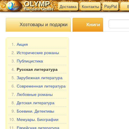
OLYMP
Доставка
Контакты
PayPal
В
Handels GmbH
Хозтовары и подарки
Книги
1.
Акция
2.
Исторические романы
3.
Публицистика
4.
Русская литература
5.
Зарубежная литература
6.
Современная литература
7.
Любовные романы
8.
Детская литература
9.
Боевики. Детективы
10.
Мемуары. Биографии
11.
Еврейская литература