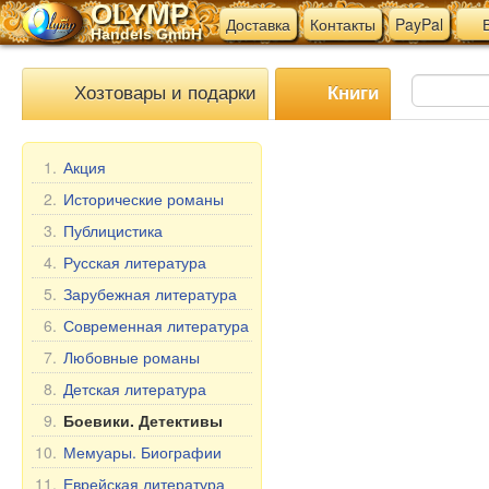
OLYMP
Доставка
Контакты
PayPal
В
Handels GmbH
Хозтовары и подарки
Книги
1.
Акция
2.
Исторические романы
3.
Публицистика
4.
Русская литература
5.
Зарубежная литература
6.
Современная литература
7.
Любовные романы
8.
Детская литература
9.
Боевики. Детективы
10.
Мемуары. Биографии
11.
Еврейская литература