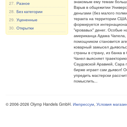
знакомым ему темам больши
27.
Разное
Взрыв в общежитии Универси
28.
Без категории
деньгами (без малого полми
теракта на территории США.
29.
Уцененные
формируется интернационал
30.
Открытки
"кровавых" денег. Особые 
американца Адама Чапела, 
помощником становится аге
коварный замысел дьявольск
страны в страну, из банка в
Чанел выясняет траектори
Саудовской Аравией, Сара п
бирже играет сам дьявол! О
упредить мастерски рассчит
помыслить...
© 2006-2026 Olymp Handels GmbH.
Импрессум
,
Условия магази