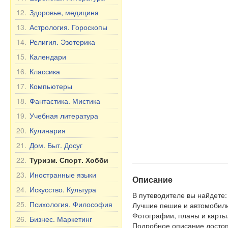
12.
Здоровье, медицина
13.
Астрология. Гороскопы
14.
Религия. Эзотерика
15.
Календари
16.
Классика
17.
Компьютеры
18.
Фантастика. Мистика
19.
Учебная литература
20.
Кулинария
21.
Дом. Быт. Досуг
22.
Туризм. Спорт. Хобби
23.
Иностранные языки
Описание
24.
Искусство. Культура
В путеводителе вы найдете:
25.
Психология. Философия
Лучшие пешие и автомобил
Фотографии, планы и карты
26.
Бизнес. Маркетинг
Подробное описание досто