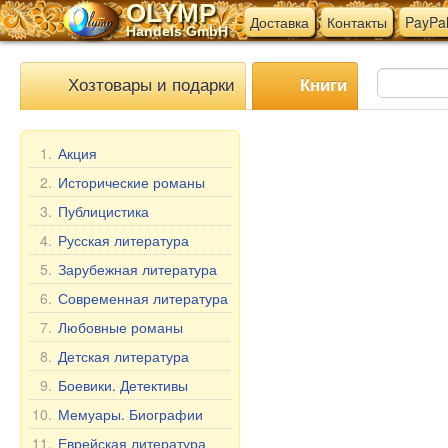
OLYMP
Доставка
Контакты
PayPa
Handels GmbH
Хозтовары и подарки
Книги
1.
Акция
2.
Исторические романы
3.
Публицистика
4.
Русская литература
5.
Зарубежная литература
6.
Современная литература
7.
Любовные романы
8.
Детская литература
9.
Боевики. Детективы
10.
Мемуары. Биографии
11.
Еврейская литература