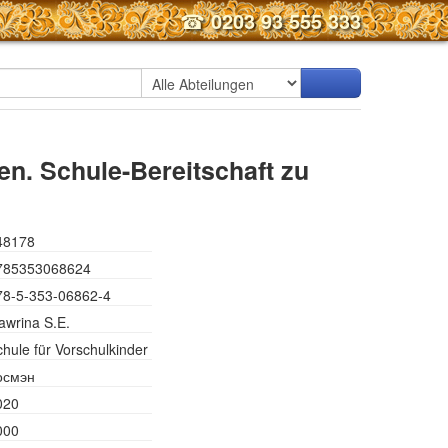
☎
0203 93 555 333
en. Schule-Bereitschaft zu
48178
785353068624
78-5-353-06862-4
awrina S.E.
hule für Vorschulkinder
осмэн
020
000