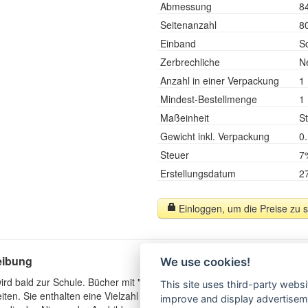
Abmessung
8
Seitenanzahl
8
Einband
S
Zerbrechliche
N
Anzahl in einer Verpackung
1
Mindest-Bestellmenge
1
Maßeinheit
St
Gewicht inkl. Verpackung
0
Steuer
7
Erstellungsdatum
2
Einloggen, um die Preise zu 
eibung
We use cookies!
wird bald zur Schule. Bücher mit "School for preschool Jobs" hilft ihm, fü
This site uses third-party websi
iten. Sie enthalten eine Vielzahl von Übungen, die von erfahrenen 
improve and display advertisemen