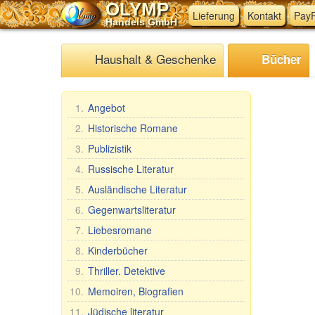
OLYMP
Lieferung
Kontakt
PayP
Handels GmbH
Haushalt & Geschenke
Bücher
1.
Angebot
2.
Historische Romane
3.
Publizistik
4.
Russische Literatur
5.
Ausländische Literatur
6.
Gegenwartsliteratur
7.
Liebesromane
8.
Kinderbücher
9.
Thriller. Detektive
10.
Memoiren, Biografien
11.
Jüdische literatur