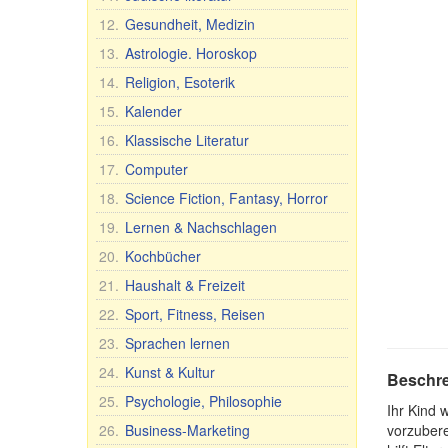
12.
Gesundheit, Medizin
13.
Astrologie. Horoskop
14.
Religion, Esoterik
15.
Kalender
16.
Klassische Literatur
17.
Computer
18.
Science Fiction, Fantasy, Horror
19.
Lernen & Nachschlagen
20.
Kochbücher
21.
Haushalt & Freizeit
22.
Sport, Fitness, Reisen
23.
Sprachen lernen
24.
Kunst & Kultur
Beschr
25.
Psychologie, Philosophie
Ihr Kind 
26.
Business-Marketing
vorzubere