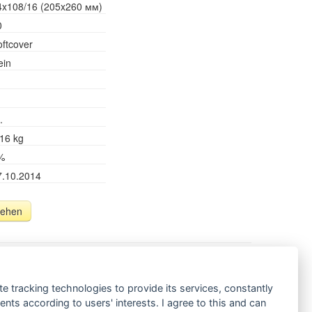
4x108/16 (205x260 мм)
0
oftcover
ein
.
.16 kg
%
7.10.2014
sehen
r einen erfolgreichen Einstieg in die erste Klasse
te tracking technologies to provide its services, constantly
Pädagogen und Kinderpsychologen ausgewählt. Das Buch
ts according to users' interests. I agree to this and can