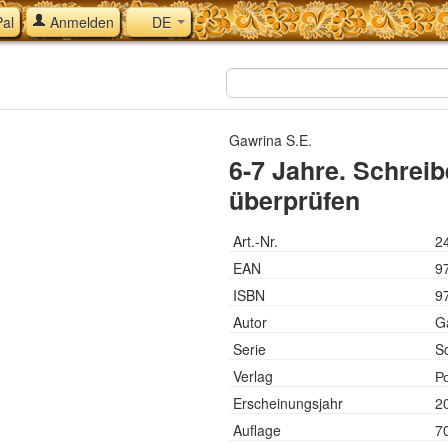
al
Anmelden
DE
Gawrina S.E.
6-7 Jahre. Schreib
überprüfen
Art.-Nr.
2
EAN
9
ISBN
9
Autor
G
Serie
Sc
Verlag
Р
Erscheinungsjahr
2
Auflage
7