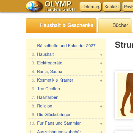
OLYMP
Lieferung
Kontakt
PayP
Handels GmbH
Bücher
Haushalt & Geschenke
Str
1.
Rätselhefte und Kalender 2027
2.
Haushalt
+
Mangal, Grills
3.
Elektrogeräte
+
Spieße
Küchen-Elektrogeräte
4.
Banja, Sauna
+
Dampfkocher
Andere Elektrogeräte
Saunareisig
5.
Kosmetik & Kräuter
+
Haushaltswaren
Saunabekleidung
Geschenk-Sets
6.
Tee Chelton
Waschen und Reinigen
Saunazubehör
Babuschka Agafia
7.
Haarfarben
Teig- & Maultaschenformen &
Kosmetik Sauna/Badewanne
Repejnik (Klette)
8.
Religion
+
Zubehör
Pferdelinie
Auto-Ikonen
9.
Die Glücksbringer
Tischdecken
Belle Jardin
Tischikonen, 2-, 3-, 4-fach
Fleischwölfe und Zubehör
10.
Für Fans und Sammler
+
DIZAO
Phelonium Ikonen
Backen, Tee, Kaffee
Fan/Sammlerartikel
11.
Auszeichnungszubehör
+