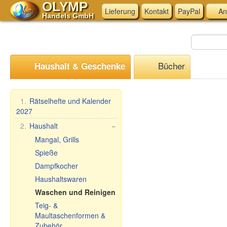
OLYMP
Lieferung
Kontakt
PayPal
An
Handels GmbH
Bücher
Haushalt & Geschenke
1.
Rätselhefte und Kalender
2027
2.
Haushalt
−
Mangal, Grills
Spieße
Dampfkocher
Haushaltswaren
Waschen und Reinigen
Teig- &
Maultaschenformen &
Zubehör