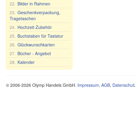
Seife Premium
Schuhe
Spielzeuge
22.
Bilder in Rahmen
Ländernamen
Schneidebretter
Kosmetische Tonerde
Stehaufpuppe
Tassen und Becher
23.
Geschenkverpackung,
Tee und Kräuter
Nevaljashka
Tragetaschen
Teller, Schalen und
Öle
Plüschtiere
anderes
24.
Hochzeit-Zubehör
Gesundheit
Spiele
Teekannen und
25.
Buchstaben für Tastatur
Nahrungsergänzungsmittel
Zuckerdosen
26.
Glückwunschkarten
Sonstiges
Tee- und Tafelsets für 6
Personen
27.
Bücher - Angebot
Mundhygiene
28.
Kalender
Lebensmittel
© 2006-2026 Olymp Handels GmbH.
Impressum
,
AGB
,
Datenschut