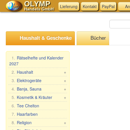
OLYMP
Lieferung
Kontakt
PayPal
An
Handels GmbH
Bücher
Haushalt & Geschenke
1.
Rätselhefte und Kalender
2027
2.
Haushalt
+
Mangal, Grills
3.
Elektrogeräte
+
Spieße
Küchen-Elektrogeräte
4.
Banja, Sauna
+
Dampfkocher
Andere Elektrogeräte
Saunareisig
5.
Kosmetik & Kräuter
+
Haushaltswaren
Saunabekleidung
Geschenk-Sets
6.
Tee Chelton
Waschen und Reinigen
Saunazubehör
Babuschka Agafia
7.
Haarfarben
Teig- &
Kosmetik
Repejnik (Klette)
8.
Religion
+
Maultaschenformen &
Sauna/Badewanne
Pferdelinie
Zubehör