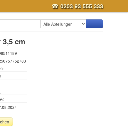
☎
0203 93 555 333
x 3,5 cm
98511189
250757752783
ein
2
.
9%
7.08.2024
sehen