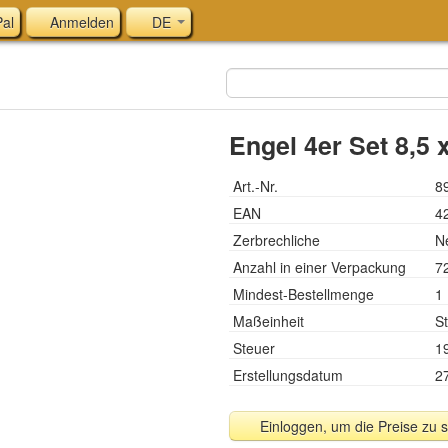
al
Anmelden
DE
Engel 4er Set 8,5 
Art.-Nr.
8
EAN
4
Zerbrechliche
N
Anzahl in einer Verpackung
7
Mindest-Bestellmenge
1
Maßeinheit
St
Steuer
1
Erstellungsdatum
2
Einloggen, um die Preise zu 