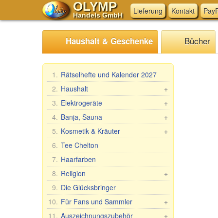
OLYMP
Lieferung
Kontakt
PayP
Handels GmbH
Bücher
Haushalt & Geschenke
1.
Rätselhefte und Kalender 2027
2.
Haushalt
+
Mangal, Grills
3.
Elektrogeräte
+
Spieße
Küchen-Elektrogeräte
4.
Banja, Sauna
+
Dampfkocher
Andere Elektrogeräte
Saunareisig
5.
Kosmetik & Kräuter
+
Haushaltswaren
Saunabekleidung
Geschenk-Sets
6.
Tee Chelton
Waschen und Reinigen
Saunazubehör
Babuschka Agafia
7.
Haarfarben
Teig- & Maultaschenformen &
Kosmetik Sauna/Badewanne
Repejnik (Klette)
8.
Religion
+
Zubehör
Pferdelinie
Auto-Ikonen
9.
Die Glücksbringer
Tischdecken
Belle Jardin
Tischikonen, 2-, 3-, 4-fach
Fleischwölfe und Zubehör
10.
Für Fans und Sammler
+
DIZAO
Phelonium Ikonen
Backen, Tee, Kaffee
Fan/Sammlerartikel
11.
Auszeichnungszubehör
+