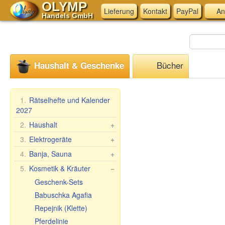
OLYMP
Lieferung
Kontakt
PayPal
An
Handels GmbH
Bücher
Haushalt & Geschenke
1.
Rätselhefte und Kalender
2027
2.
Haushalt
+
Mangal, Grills
3.
Elektrogeräte
+
Spieße
Küchen-Elektrogeräte
4.
Banja, Sauna
+
Dampfkocher
Andere Elektrogeräte
Saunareisig
5.
Kosmetik & Kräuter
−
Haushaltswaren
Saunabekleidung
Geschenk-Sets
Waschen und Reinigen
Saunazubehör
Babuschka Agafia
Teig- &
Kosmetik
Repejnik (Klette)
Maultaschenformen &
Sauna/Badewanne
Pferdelinie
Zubehör