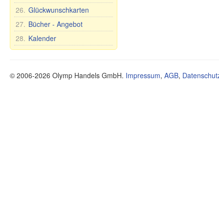
Zuckerdosen
26.
Glückwunschkarten
Tee- und Tafelsets für 6
Personen
27.
Bücher - Angebot
28.
Kalender
© 2006-2026 Olymp Handels GmbH.
Impressum
,
AGB
,
Datenschut