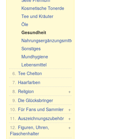
Seife Premium
Schneidebretter
Kosmetische Tonerde
Tee und Kräuter
Öle
Gesundheit
Nahrungsergänzungsmittel
Sonstiges
Mundhygiene
Lebensmittel
6.
Tee Chelton
7.
Haarfarben
8.
Religion
+
Auto-Ikonen
9.
Die Glücksbringer
Tischikonen, 2-, 3-, 4-
10.
Für Fans und Sammler
+
fach
Fan/Sammlerartikel
11.
Auszeichnungszubehör
+
Phelonium Ikonen
Flaggen und Banner
Medaillen, Pokale,
12.
Figuren, Uhren,
+
Andere Ikonen
Diplomen
Flaschenhalter
Taschenflaschen
30x40 cm, Holz,