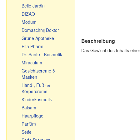
Belle Jardin
Tischdecken
DIZAO
Fleischwölfe und
Zubehör
Modum
Backen, Tee, Kaffee
Domaschnij Doktor
Töpfe aus Keramik
Grüne Apotheke
Beschreibung
Geschirr aus Keramik
Elfa Pharm
Das Gewicht des Inhalts eine
Glasgeschirr
Dr. Sante - Kosmetik
Kochkessel,
Miraculum
Feuerkessel, Kochtöpfe
Gesichtscreme &
Geschirr aus Gusseisen
Masken
Usbekische Geschirr aus
Hand-, Fuß- &
Gusseisen
Körpercreme
Bratpfannen
Kinderkosmetik
Reiben, Gemüsehobel,
Balsam
Gemüseschneider
Haarpflege
Emailliertes Geschirr
Parfüm
Kleine Geschenke
Seife
Souvenir-