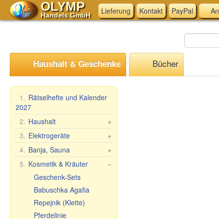
OLYMP
Lieferung
Kontakt
PayPal
An
Handels GmbH
Bücher
Haushalt & Geschenke
1.
Rätselhefte und Kalender
2027
2.
Haushalt
+
Mangal, Grills
3.
Elektrogeräte
+
Spieße
Küchen-Elektrogeräte
4.
Banja, Sauna
+
Dampfkocher
Andere Elektrogeräte
Saunareisig
5.
Kosmetik & Kräuter
−
Haushaltswaren
Saunabekleidung
Geschenk-Sets
Waschen und Reinigen
Saunazubehör
Babuschka Agafia
Teig- &
Kosmetik
Repejnik (Klette)
Maultaschenformen &
Sauna/Badewanne
Pferdelinie
Zubehör