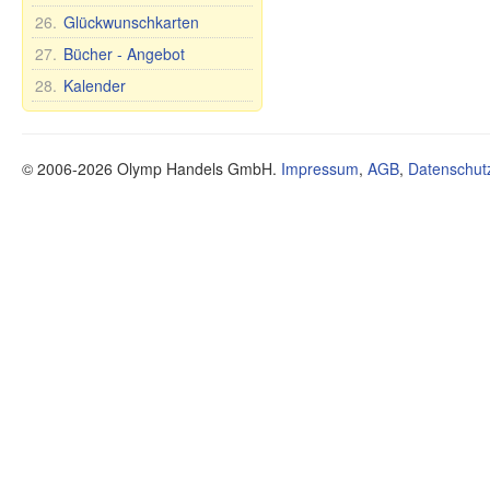
Zuckerdosen
26.
Glückwunschkarten
Tee- und Tafelsets für 6
Personen
27.
Bücher - Angebot
28.
Kalender
© 2006-2026 Olymp Handels GmbH.
Impressum
,
AGB
,
Datenschut