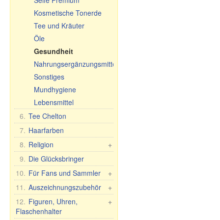
Seife Premium
Schneidebretter
Kosmetische Tonerde
Tee und Kräuter
Öle
Gesundheit
Nahrungsergänzungsmittel
Sonstiges
Mundhygiene
Lebensmittel
6.
Tee Chelton
7.
Haarfarben
8.
Religion
+
Auto-Ikonen
9.
Die Glücksbringer
Tischikonen, 2-, 3-, 4-
10.
Für Fans und Sammler
+
fach
Fan/Sammlerartikel
11.
Auszeichnungszubehör
+
Phelonium Ikonen
Flaggen und Banner
Medaillen, Pokale,
12.
Figuren, Uhren,
+
Andere Ikonen
Diplomen
Flaschenhalter
Taschenflaschen
30x40 cm, Holz,