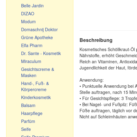
Belle Jardin
Tischdecken
DIZAO
Fleischwölfe und
Zubehör
Modum
Backen, Tee, Kaffee
Domaschnij Doktor
Töpfe aus Keramik
Grüne Apotheke
Beschreibung
Geschirr aus Keramik
Elfa Pharm
Kosmetisches Schöllkraut-Öl 
Glasgeschirr
Dr. Sante - Kosmetik
Nährstoffe, erhöht Geschmeidig
Kochkessel,
Miraculum
Reich an Vitaminen, Antioxid
Feuerkessel, Kochtöpfe
Jugendlichkeit der Haut, för
Gesichtscreme &
Geschirr aus Gusseisen
Masken
Anwendung:
Usbekische Geschirr aus
Hand-, Fuß- &
• Punktuelle Anwendung bei A
Gusseisen
Körpercreme
Stelle auftragen, nach 15 Min
Bratpfannen
Kinderkosmetik
• Für Gesichtspflege: 3 Trop
• Bei Nagel- und Fußpilz: Füß
Reiben, Gemüsehobel,
Balsam
Füße auftragen, täglich vor 
Gemüseschneider
Haarpflege
Nicht auf Schleimhäuten anw
Emailliertes Geschirr
Parfüm
Kleine Geschenke
Seife
Souvenir-