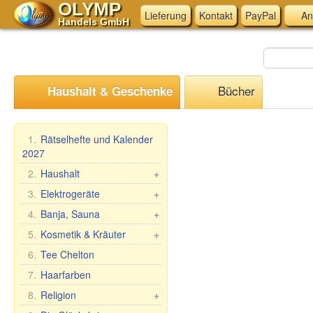
OLYMP
Lieferung
Kontakt
PayPal
An
Handels GmbH
Bücher
Haushalt & Geschenke
1.
Rätselhefte und Kalender
2027
2.
Haushalt
+
Mangal, Grills
3.
Elektrogeräte
+
Spieße
Küchen-Elektrogeräte
4.
Banja, Sauna
+
Dampfkocher
Andere Elektrogeräte
Saunareisig
5.
Kosmetik & Kräuter
+
Haushaltswaren
Saunabekleidung
Geschenk-Sets
6.
Tee Chelton
Waschen und Reinigen
Saunazubehör
Babuschka Agafia
7.
Haarfarben
Teig- &
Kosmetik
Repejnik (Klette)
8.
Religion
+
Maultaschenformen &
Sauna/Badewanne
Pferdelinie
Zubehör