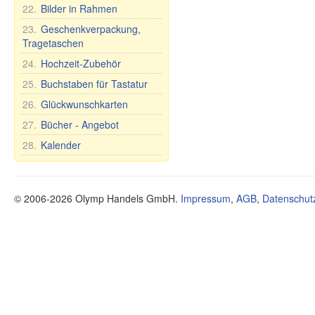
Seife Premium
Schuhe
Spielzeuge
22.
Bilder in Rahmen
Ländernamen
Schneidebretter
Kosmetische Tonerde
Stehaufpuppe
Tassen und Becher
23.
Geschenkverpackung,
Tee und Kräuter
Nevaljashka
Tragetaschen
Teller, Schalen und
Öle
Plüschtiere
anderes
24.
Hochzeit-Zubehör
Gesundheit
Spiele
Teekannen und
25.
Buchstaben für Tastatur
Nahrungsergänzungsmittel
Zuckerdosen
26.
Glückwunschkarten
Sonstiges
Tee- und Tafelsets für 6
Personen
27.
Bücher - Angebot
Mundhygiene
28.
Kalender
Lebensmittel
© 2006-2026 Olymp Handels GmbH.
Impressum
,
AGB
,
Datenschut