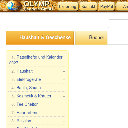
OLYMP
Lieferung
Kontakt
PayPal
An
Handels GmbH
Bücher
Haushalt & Geschenke
1.
Rätselhefte und Kalender
2027
2.
Haushalt
+
Mangal, Grills
3.
Elektrogeräte
+
Spieße
Küchen-Elektrogeräte
4.
Banja, Sauna
+
Dampfkocher
Andere Elektrogeräte
Saunareisig
5.
Kosmetik & Kräuter
+
Haushaltswaren
Saunabekleidung
Geschenk-Sets
6.
Tee Chelton
Waschen und Reinigen
Saunazubehör
Babuschka Agafia
7.
Haarfarben
Teig- &
Kosmetik
Repejnik (Klette)
8.
Religion
+
Maultaschenformen &
Sauna/Badewanne
Pferdelinie
Zubehör