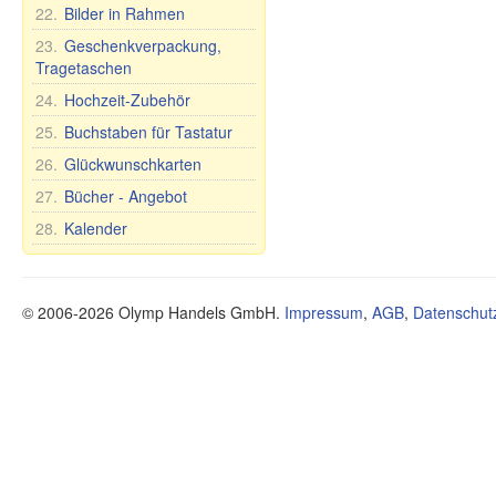
Seife Premium
Schuhe
Spielzeuge
22.
Bilder in Rahmen
Ländernamen
Schneidebretter
Kosmetische Tonerde
Stehaufpuppe
Tassen und Becher
23.
Geschenkverpackung,
Tee und Kräuter
Nevaljashka
Tragetaschen
Teller, Schalen und
Öle
Plüschtiere
anderes
24.
Hochzeit-Zubehör
Gesundheit
Spiele
Teekannen und
25.
Buchstaben für Tastatur
Nahrungsergänzungsmittel
Zuckerdosen
26.
Glückwunschkarten
Sonstiges
Tee- und Tafelsets für 6
Personen
27.
Bücher - Angebot
Mundhygiene
28.
Kalender
Lebensmittel
© 2006-2026 Olymp Handels GmbH.
Impressum
,
AGB
,
Datenschut