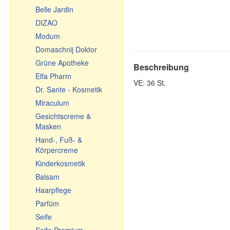
Belle Jardin
Tischdecken
DIZAO
Fleischwölfe und
Zubehör
Modum
Backen, Tee, Kaffee
Domaschnij Doktor
Töpfe aus Keramik
Grüne Apotheke
Beschreibung
Geschirr aus Keramik
Elfa Pharm
VE: 36 St.
Glasgeschirr
Dr. Sante - Kosmetik
Kochkessel,
Miraculum
Feuerkessel, Kochtöpfe
Gesichtscreme &
Geschirr aus Gusseisen
Masken
Usbekische Geschirr aus
Hand-, Fuß- &
Gusseisen
Körpercreme
Bratpfannen
Kinderkosmetik
Reiben, Gemüsehobel,
Balsam
Gemüseschneider
Haarpflege
Emailliertes Geschirr
Parfüm
Kleine Geschenke
Seife
Souvenir-