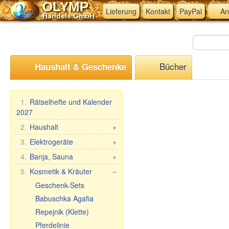
OLYMP
Lieferung
Kontakt
PayPal
An
Handels GmbH
Bücher
Haushalt & Geschenke
1.
Rätselhefte und Kalender
2027
2.
Haushalt
+
Mangal, Grills
3.
Elektrogeräte
+
Spieße
Küchen-Elektrogeräte
4.
Banja, Sauna
+
Dampfkocher
Andere Elektrogeräte
Saunareisig
5.
Kosmetik & Kräuter
−
Haushaltswaren
Saunabekleidung
Geschenk-Sets
Waschen und Reinigen
Saunazubehör
Babuschka Agafia
Teig- &
Kosmetik
Repejnik (Klette)
Maultaschenformen &
Sauna/Badewanne
Pferdelinie
Zubehör