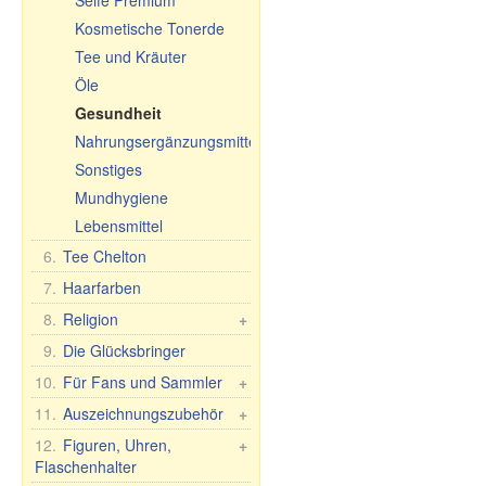
Seife Premium
Schneidebretter
Kosmetische Tonerde
Tee und Kräuter
Öle
Gesundheit
Nahrungsergänzungsmittel
Sonstiges
Mundhygiene
Lebensmittel
6.
Tee Chelton
7.
Haarfarben
8.
Religion
+
Auto-Ikonen
9.
Die Glücksbringer
Tischikonen, 2-, 3-, 4-
10.
Für Fans und Sammler
+
fach
Fan/Sammlerartikel
11.
Auszeichnungszubehör
+
Phelonium Ikonen
Flaggen und Banner
Medaillen, Pokale,
12.
Figuren, Uhren,
+
Andere Ikonen
Diplomen
Flaschenhalter
Taschenflaschen
30x40 cm, Holz,