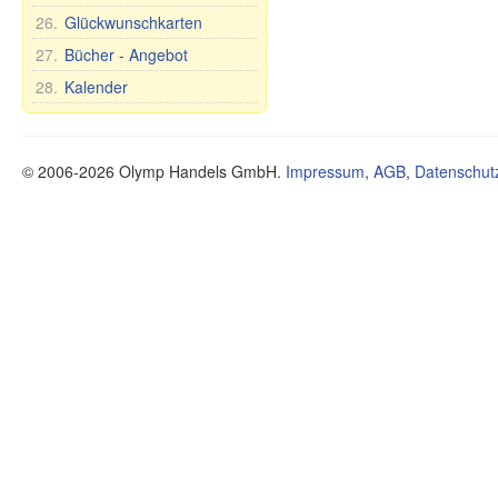
Zuckerdosen
26.
Glückwunschkarten
Tee- und Tafelsets für 6
Personen
27.
Bücher - Angebot
28.
Kalender
© 2006-2026 Olymp Handels GmbH.
Impressum
,
AGB
,
Datenschut