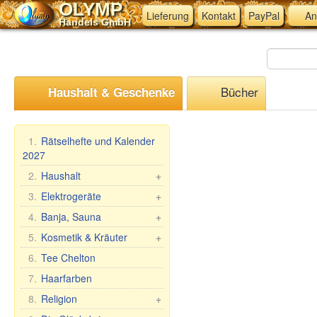
OLYMP
Lieferung
Kontakt
PayPal
An
Handels GmbH
Bücher
Haushalt & Geschenke
1.
Rätselhefte und Kalender
2027
2.
Haushalt
+
Mangal, Grills
3.
Elektrogeräte
+
Spieße
Küchen-Elektrogeräte
4.
Banja, Sauna
+
Dampfkocher
Andere Elektrogeräte
Saunareisig
5.
Kosmetik & Kräuter
+
Haushaltswaren
Saunabekleidung
Geschenk-Sets
6.
Tee Chelton
Waschen und Reinigen
Saunazubehör
Babuschka Agafia
7.
Haarfarben
Teig- &
Kosmetik
Repejnik (Klette)
8.
Religion
+
Maultaschenformen &
Sauna/Badewanne
Pferdelinie
Zubehör