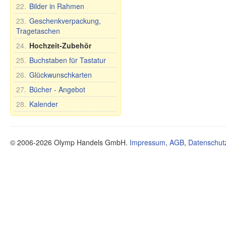
Seife Premium
Schuhe
Spielzeuge
22.
Bilder in Rahmen
Ländernamen
Schneidebretter
Kosmetische Tonerde
Stehaufpuppe
Tassen und Becher
23.
Geschenkverpackung,
Tee und Kräuter
Nevaljashka
Tragetaschen
Teller, Schalen und
Öle
Plüschtiere
anderes
24.
Hochzeit-Zubehör
Gesundheit
Spiele
Teekannen und
25.
Buchstaben für Tastatur
Nahrungsergänzungsmittel
Zuckerdosen
26.
Glückwunschkarten
Sonstiges
Tee- und Tafelsets für 6
Personen
27.
Bücher - Angebot
Mundhygiene
28.
Kalender
Lebensmittel
© 2006-2026 Olymp Handels GmbH.
Impressum
,
AGB
,
Datenschut