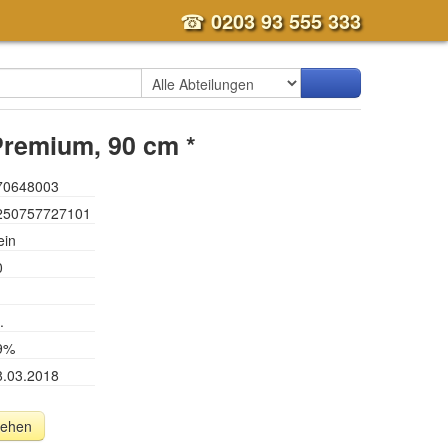
☎
0203 93 555 333
Premium, 90 cm *
70648003
250757727101
ein
0
.
9%
8.03.2018
sehen