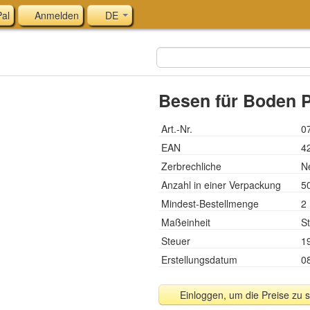
al
Anmelden
DE
Besen für Boden 
Art.-Nr.
0
EAN
4
Zerbrechliche
N
Anzahl in einer Verpackung
5
Mindest-Bestellmenge
2
Maßeinheit
St
Steuer
1
Erstellungsdatum
0
Einloggen, um die Preise zu 