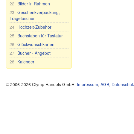
Seife Premium
Schuhe
Spielzeuge
22.
Bilder in Rahmen
Ländernamen
Schneidebretter
Kosmetische Tonerde
Stehaufpuppe
Tassen und Becher
23.
Geschenkverpackung,
Tee und Kräuter
Nevaljashka
Tragetaschen
Teller, Schalen und
Öle
Plüschtiere
anderes
24.
Hochzeit-Zubehör
Gesundheit
Spiele
Teekannen und
25.
Buchstaben für Tastatur
Nahrungsergänzungsmittel
Zuckerdosen
26.
Glückwunschkarten
Sonstiges
Tee- und Tafelsets für 6
Personen
27.
Bücher - Angebot
Mundhygiene
28.
Kalender
Lebensmittel
© 2006-2026 Olymp Handels GmbH.
Impressum
,
AGB
,
Datenschut