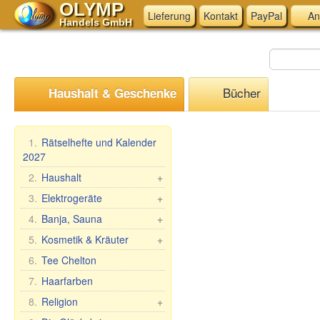
OLYMP
Lieferung
Kontakt
PayPal
An
Handels GmbH
Bücher
Haushalt & Geschenke
1.
Rätselhefte und Kalender
2027
2.
Haushalt
+
Mangal, Grills
3.
Elektrogeräte
+
Spieße
Küchen-Elektrogeräte
4.
Banja, Sauna
+
Dampfkocher
Andere Elektrogeräte
Saunareisig
5.
Kosmetik & Kräuter
+
Haushaltswaren
Saunabekleidung
Geschenk-Sets
6.
Tee Chelton
Waschen und Reinigen
Saunazubehör
Babuschka Agafia
7.
Haarfarben
Teig- &
Kosmetik
Repejnik (Klette)
8.
Religion
+
Maultaschenformen &
Sauna/Badewanne
Pferdelinie
Zubehör