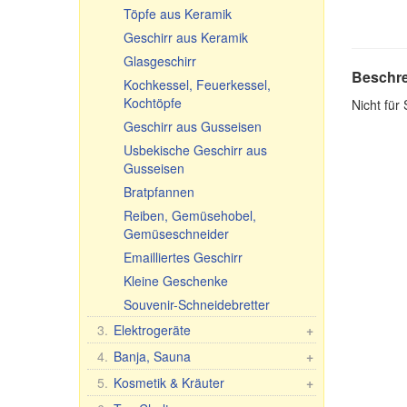
Töpfe aus Keramik
Geschirr aus Keramik
Glasgeschirr
Beschr
Kochkessel, Feuerkessel,
Kochtöpfe
Nicht für
Geschirr aus Gusseisen
Usbekische Geschirr aus
Gusseisen
Bratpfannen
Reiben, Gemüsehobel,
Gemüseschneider
Emailliertes Geschirr
Kleine Geschenke
Souvenir-Schneidebretter
3.
Elektrogeräte
+
Küchen-Elektrogeräte
4.
Banja, Sauna
+
Andere Elektrogeräte
Saunareisig
5.
Kosmetik & Kräuter
+
Saunabekleidung