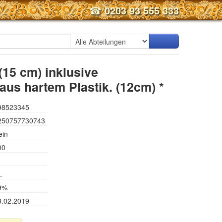
☎
0203 93 555 333
15 cm) inklusive
aus hartem Plastik. (12cm) *
98523345
250757730743
ein
00
.
9%
3.02.2019