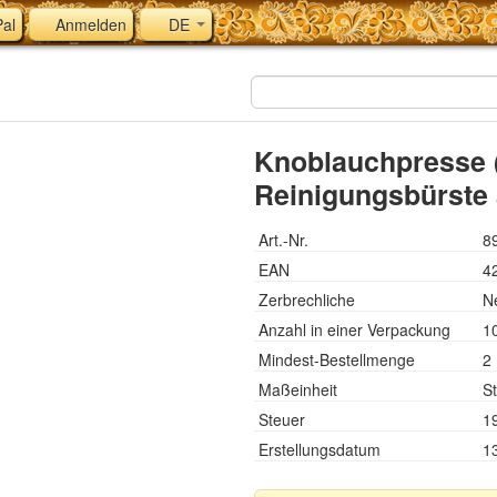
al
Anmelden
DE
Knoblauchpresse (
Reinigungsbürste 
Art.-Nr.
8
EAN
4
Zerbrechliche
N
Anzahl in einer Verpackung
1
Mindest-Bestellmenge
2
Maßeinheit
St
Steuer
1
Erstellungsdatum
1