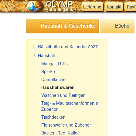
OLYMP
Lieferung
Kontakt
PayP
Handels GmbH
Bücher
Haushalt & Geschenke
1.
Rätselhefte und Kalender 2027
2.
Haushalt
−
Mangal, Grills
Spieße
Dampfkocher
Haushaltswaren
Waschen und Reinigen
Teig- & Maultaschenformen &
Zubehör
Tischdecken
Fleischwölfe und Zubehör
Backen, Tee, Kaffee