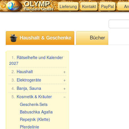
OLYMP
Lieferung
Kontakt
PayPal
An
Handels GmbH
Bücher
Haushalt & Geschenke
1.
Rätselhefte und Kalender
2027
2.
Haushalt
+
Mangal, Grills
3.
Elektrogeräte
+
Spieße
Küchen-Elektrogeräte
4.
Banja, Sauna
+
Dampfkocher
Andere Elektrogeräte
Saunareisig
5.
Kosmetik & Kräuter
−
Haushaltswaren
Saunabekleidung
Geschenk-Sets
Waschen und Reinigen
Saunazubehör
Babuschka Agafia
Teig- &
Kosmetik
Repejnik (Klette)
Maultaschenformen &
Sauna/Badewanne
Pferdelinie
Zubehör