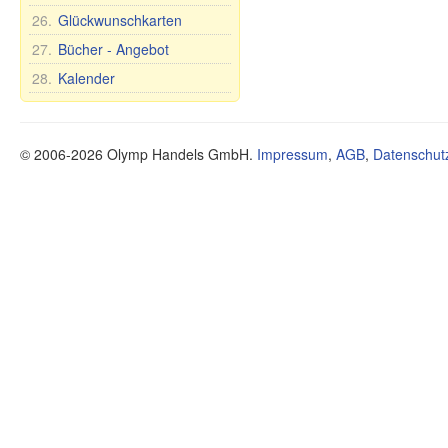
Zuckerdosen
26.
Glückwunschkarten
Tee- und Tafelsets für 6
Personen
27.
Bücher - Angebot
28.
Kalender
© 2006-2026 Olymp Handels GmbH.
Impressum
,
AGB
,
Datenschut