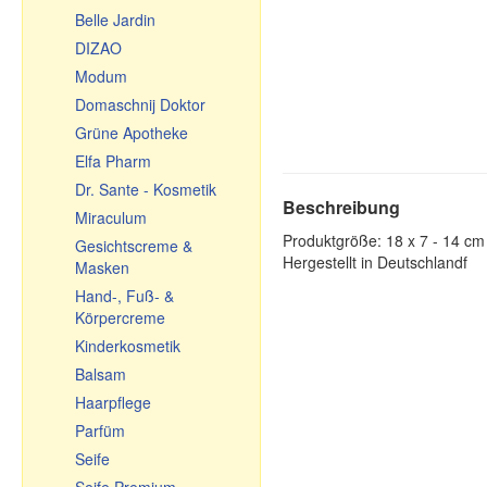
Belle Jardin
Tischdecken
DIZAO
Fleischwölfe und
Zubehör
Modum
Backen, Tee, Kaffee
Domaschnij Doktor
Töpfe aus Keramik
Grüne Apotheke
Geschirr aus Keramik
Elfa Pharm
Glasgeschirr
Dr. Sante - Kosmetik
Beschreibung
Kochkessel,
Miraculum
Feuerkessel, Kochtöpfe
Produktgröße: 18 x 7 - 14 cm
Gesichtscreme &
Hergestellt in Deutschlandf
Geschirr aus Gusseisen
Masken
Usbekische Geschirr aus
Hand-, Fuß- &
Gusseisen
Körpercreme
Bratpfannen
Kinderkosmetik
Reiben, Gemüsehobel,
Balsam
Gemüseschneider
Haarpflege
Emailliertes Geschirr
Parfüm
Kleine Geschenke
Seife
Souvenir-