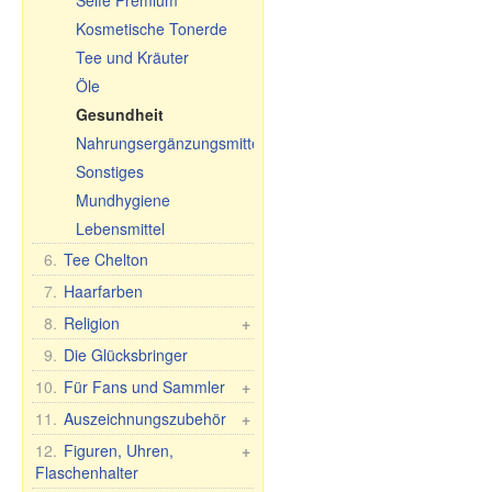
Seife Premium
Schneidebretter
Kosmetische Tonerde
Tee und Kräuter
Öle
Gesundheit
Nahrungsergänzungsmittel
Sonstiges
Mundhygiene
Lebensmittel
6.
Tee Chelton
7.
Haarfarben
8.
Religion
+
Auto-Ikonen
9.
Die Glücksbringer
Tischikonen, 2-, 3-, 4-
10.
Für Fans und Sammler
+
fach
Fan/Sammlerartikel
11.
Auszeichnungszubehör
+
Phelonium Ikonen
Flaggen und Banner
Medaillen, Pokale,
12.
Figuren, Uhren,
+
Andere Ikonen
Diplomen
Flaschenhalter
Taschenflaschen
30x40 cm, Holz,