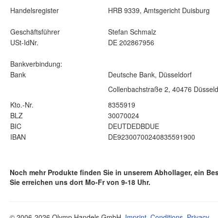
Handelsregister
HRB 9339, Amtsgericht Duisburg
Geschäftsführer
Stefan Schmalz
USt-IdNr.
DE 202867956
Bankverbindung:
Bank
Deutsche Bank, Düsseldorf
Collenbachstraße 2, 40476 Düsseld
Kto.-Nr.
8355919
BLZ
30070024
BIC
DEUTDEDBDUE
IBAN
DE92300700240835591900
Noch mehr Produkte finden Sie in unserem Abhollager, ein Bes
Sie erreichen uns dort
Mo-Fr von 9-18 Uhr.
© 2006-2026 Olymp Handels GmbH.
Imprint
,
Conditions
,
Privacy
.