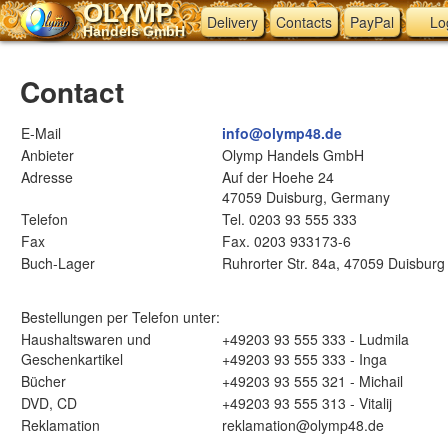
OLYMP
Delivery
Contacts
PayPal
Lo
Handels GmbH
Contact
E-Mail
info@olymp48.de
Anbieter
Olymp Handels GmbH
Adresse
Auf der Hoehe 24
47059 Duisburg, Germany
Telefon
Tel. 0203 93 555 333
Fax
Fax. 0203 933173-6
Buch-Lager
Ruhrorter Str. 84a, 47059 Duisburg
Bestellungen per Telefon unter:
Haushaltswaren und
+49203 93 555 333 - Ludmila
Geschenkartikel
+49203 93 555 333 - Inga
Bücher
+49203 93 555 321 - Michail
DVD, CD
+49203 93 555 313 - Vitalij
Reklamation
reklamation@olymp48.de