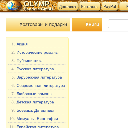
OLYMP
Доставка
Контакты
PayPal
В
Handels GmbH
Хозтовары и подарки
Книги
1.
Акция
2.
Исторические романы
3.
Публицистика
4.
Русская литература
5.
Зарубежная литература
6.
Современная литература
7.
Любовные романы
8.
Детская литература
9.
Боевики. Детективы
10.
Мемуары. Биографии
11.
Еврейская литература