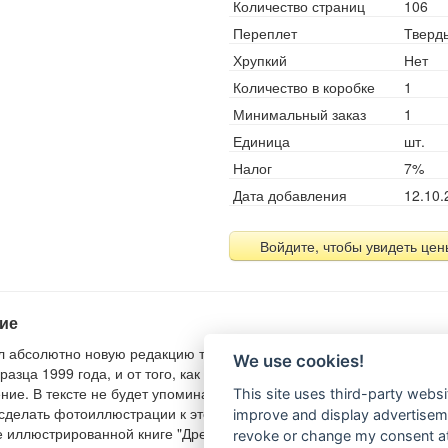
Количество страниц
106
Переплет
Тверд
Хрупкий
Нет
Количество в коробке
1
Минимальный заказ
1
Единица
шт.
Налог
7%
Дата добавления
12.10.
Войдите, чтобы увидеть цен
ие
л абсолютно новую редакцию текста спектакля "Одновременно". Он
We use cookies!
разца 1999 года, и от того, как я играю этот спектакль сейчас. Текс
ние. В тексте не будет упоминания о сценических образах. Занялся
This site uses third-party websi
сделать фотоиллюстрации к этому тексту. В результате его и моей 
improve and display advertisemen
 иллюстрированной книге "Дредноуты", но совсем не так. То, что пр
revoke or change my consent at 