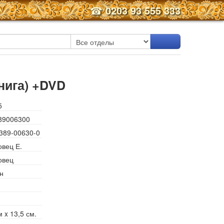
☎
0203 93 555 333
нига) +DVD
5
89006300
389-00630-0
вец Е.
овец
н
м x 13,5 см.