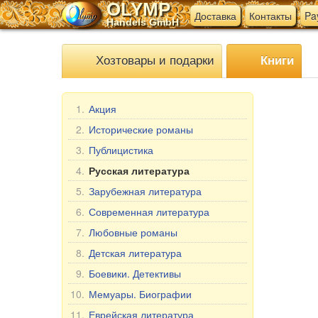
OLYMP
Доставка
Контакты
Pa
Handels GmbH
Хозтовары и подарки
Книги
1.
Акция
2.
Исторические романы
3.
Публицистика
4.
Русская литература
5.
Зарубежная литература
6.
Современная литература
7.
Любовные романы
8.
Детская литература
9.
Боевики. Детективы
10.
Мемуары. Биографии
11.
Еврейская литература