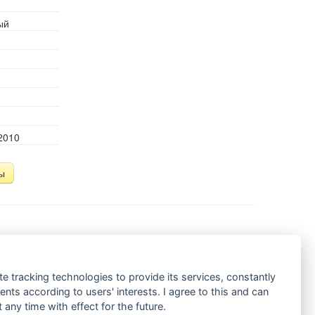
ый
2010
ы
 будет полностью отличаться и от первоначального
т будет написан не как пьеса, а как просто монолог-
 я этой работой по той причине, что Петр Ловыгин
te tracking technologies to provide its services, constantly
работы должна получиться красивая книжка, нечто
ts according to users' interests. I agree to this and can
идумал Ловыгин, мне нравится так, что я с
any time with effect for the future.