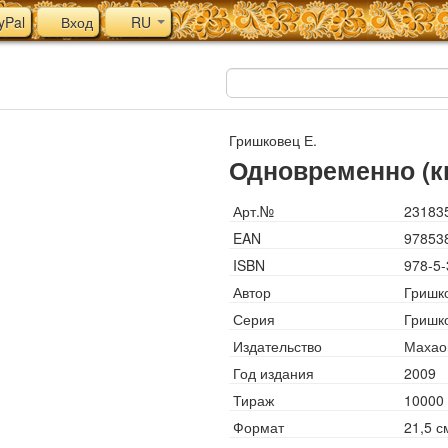
yPal
Вход
RU
Гришковец Е.
Одновременно (к
Арт.№
23183
EAN
97853
ISBN
978-5-
Автор
Гришко
Серия
Гришк
Издательство
Махао
Год издания
2009
Тираж
10000
Формат
21,5 с