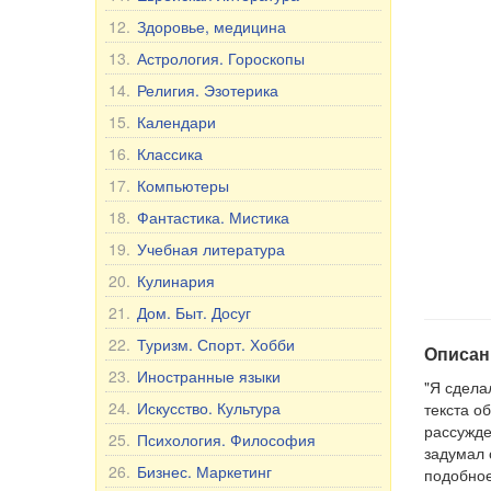
12.
Здоровье, медицина
13.
Астрология. Гороскопы
14.
Религия. Эзотерика
15.
Календари
16.
Классика
17.
Компьютеры
18.
Фантастика. Мистика
19.
Учебная литература
20.
Кулинария
21.
Дом. Быт. Досуг
22.
Туризм. Спорт. Хобби
Описан
23.
Иностранные языки
"Я сдела
24.
Искусство. Культура
текста об
рассужде
25.
Психология. Философия
задумал 
26.
Бизнес. Маркетинг
подобное