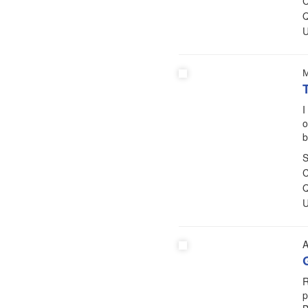
C
Q
U
I
o
b
S
C
Q
U
A
R
p