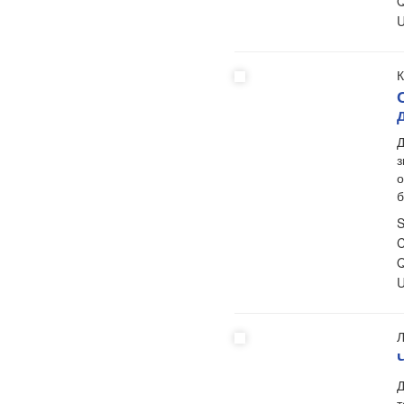
Q
U
К
Д
з
о
S
C
Q
U
Л
Д
т