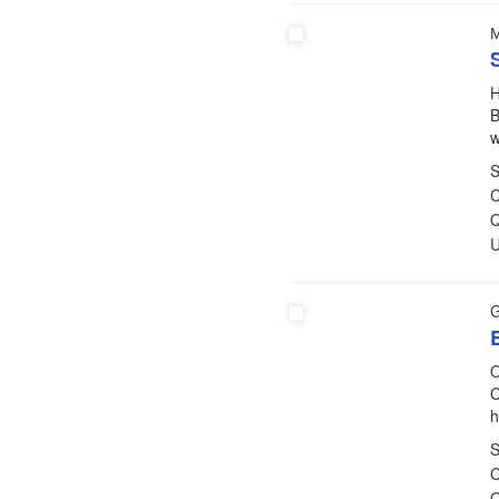
М
H
B
w
S
C
Q
U
G
O
C
h
S
C
Q