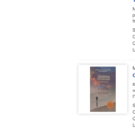
N
p
f
S
C
Q
U
M
К
п
П
S
C
Q
U