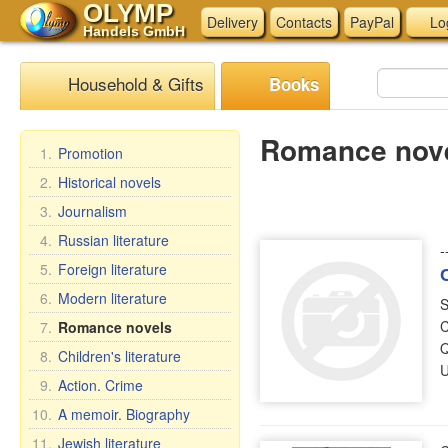
OLYMP
Delivery
Contacts
PayPal
Lo
Handels GmbH
Household & Gifts
Books
Romance nov
1.
Promotion
2.
Historical novels
3.
Journalism
4.
Russian literature
-
5.
Foreign literature
6.
Modern literature
S
C
7.
Romance novels
Q
8.
Children's literature
U
9.
Action. Crime
10.
A memoir. Biography
11.
Jewish literature