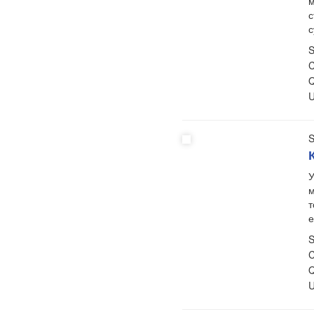
м
с
S
C
Q
U
S
У
м
т
S
C
Q
U