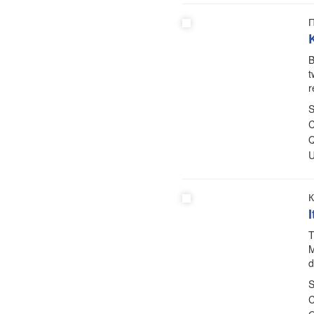
П
B
t
r
S
C
Q
U
К
T
M
d
S
C