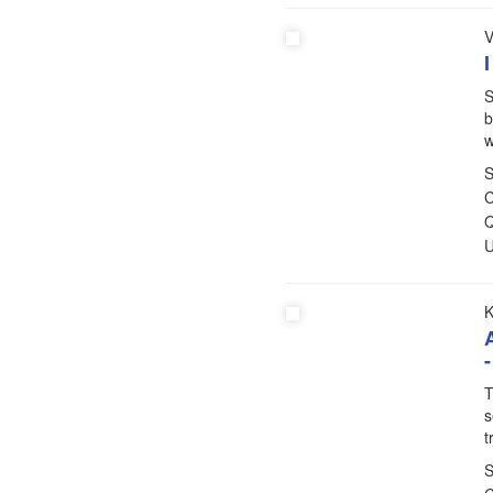
V
I
S
b
w
S
C
Q
U
K
-
T
s
t
S