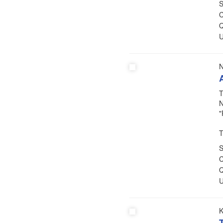
S
C
Q
U
N
A
T
N
"
S
C
Q
U
K