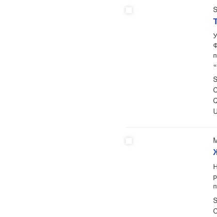
S
У
Ф
п
S
C
Q
U
M
Н
р
п
S
C