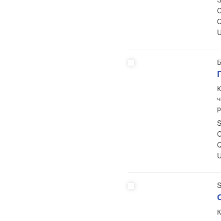
C
Q
U
Б
К
ч
р
S
C
Q
U
S
К