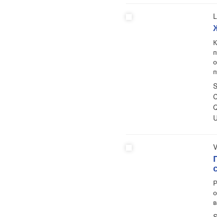
L
К
п
о
п
S
C
Q
U
V
Р
о
в
S