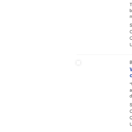
T
b
m
S
C
Q
U
B
"
a
d
S
C
Q
U