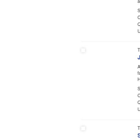
a
S
C
Q
U
T
A
f
H
S
C
Q
U
T