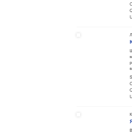
C
Q
U
Л
Ш
м
р
в
S
C
Q
U
К
В