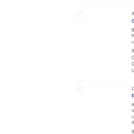
Л
В
Р
с
S
C
Q
U
С
А
Ч
с
S