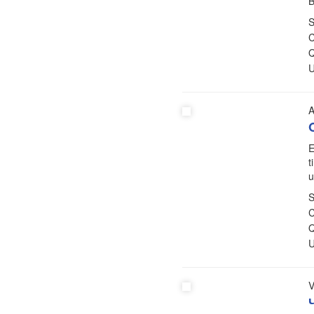
B
S
C
Q
U
A
E
t
u
S
C
Q
U
V