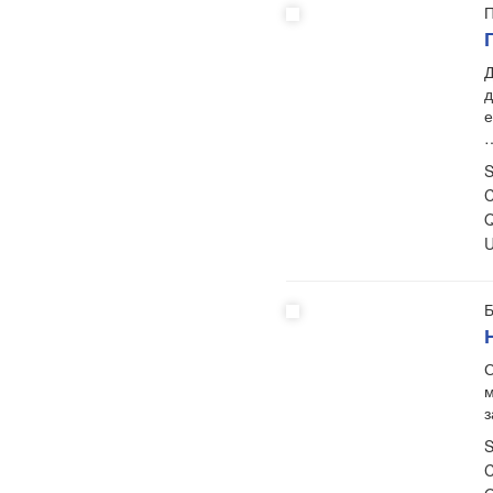
П
Д
д
е
S
C
Q
U
Б
С
м
з
S
C