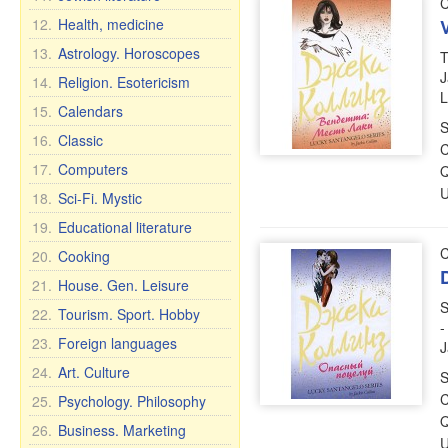
C
12.
Health, medicine
13.
Astrology. Horoscopes
T
J
14.
Religion. Esotericism
L
15.
Calendars
S
16.
Classic
C
17.
Computers
Q
U
18.
Sci-Fi. Mystic
19.
Educational literature
C
20.
Cooking
21.
House. Gen. Leisure
S
22.
Tourism. Sport. Hobby
-
23.
Foreign languages
J
24.
Art. Culture
S
C
25.
Psychology. Philosophy
Q
26.
Business. Marketing
U