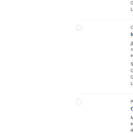
Q
U
О
Д
т
в
S
C
Q
U
Р
М
в
д