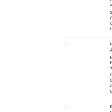
л
S
C
Q
U
M
Н
Н
ч
S
C
Q
U
К