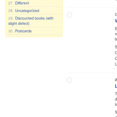
27.
Different
28.
Uncategorized
G
29.
Discounted books (with
slight defect)
E
30.
Postcards
m
b
S
C
Q
U
A
T
d
t
S