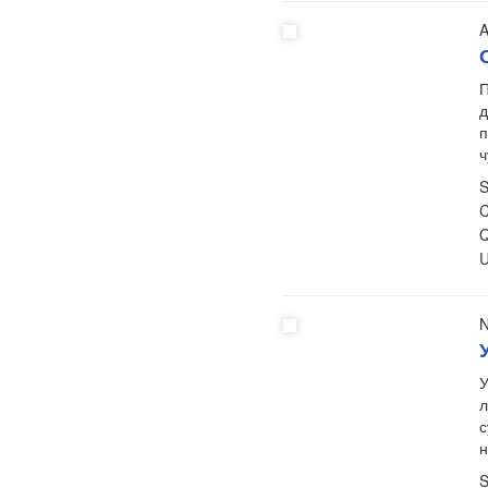
A
П
д
п
ч
S
C
Q
U
N
У
л
с
н
S