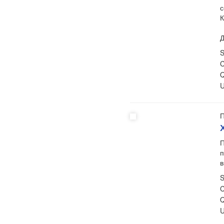
с
К
Д
S
C
Q
U
П
П
п
в
S
C
Q
U