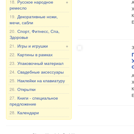
Матрёшка Россия
18.
Русское народное
Чай и Травы
+
А
Чашки и кружки
ремесло
Х
Матрёшка, другое
Масла
Тарелки, пиалы и др.
К
Хохлома
19.
Декоративные ножи,
Матрёшка под бутылку
Здоровье
Чайники и сахарницы
Е
мечи, сабли
Шкатулки и Картинки из
БАД
Чайные и столовые
дерева
20.
Спорт, Фитнесс, Спа,
Прочее
сервизы на 6 персон
Здоровье
Уход за полостью рта
21.
Игры и игрушки
+
З
Продукты питания
Игрушки
22.
Картины в рамках
Неваляшки
23.
Упаковочный материал
Мягкие игрушки
24.
Свадебные аксессуары
А
Игры
25.
Наклейки на клавиатуру
Х
К
26.
Открытки
Е
27.
Книги - специальное
предложение
28.
Календари