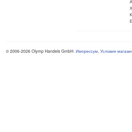
А
Х
К
Е
© 2006-2026 Olymp Handels GmbH.
Импрессум
,
Условия магази