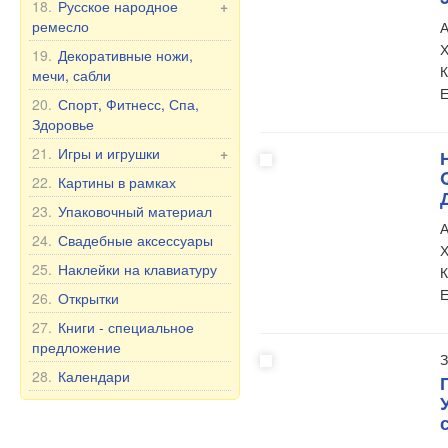
Матрёшка Россия
18.
Русское народное
Чай и Травы
+
Чашки и кружки
ремесло
А
Матрёшка, другое
Масла
Тарелки, пиалы и др.
Х
Хохлома
19.
Декоративные ножи,
Матрёшка под бутылку
Здоровье
Чайники и сахарницы
К
мечи, сабли
Шкатулки и Картинки из
БАД
Чайные и столовые
Е
дерева
20.
Спорт, Фитнесс, Спа,
Прочее
сервизы на 6 персон
Здоровье
Уход за полостью рта
21.
Игры и игрушки
+
Продукты питания
Игрушки
22.
Картины в рамках
Неваляшки
23.
Упаковочный материал
А
Мягкие игрушки
24.
Свадебные аксессуары
Х
Игры
25.
Наклейки на клавиатуру
К
Е
26.
Открытки
27.
Книги - специальное
предложение
З
28.
Календари