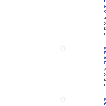
А
Х
К
Е
А
Х
К
Е