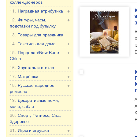
3-, 4-ные
коллекционеров
Выпечка, чай, кофе
Модум
Иконы в ризе
Фанатам и
11.
Наградная атрибутика
Горшки и жаровни
+
Домашний доктор
Другие иконы
коллекционерам
Посуда из керамики
Наградные аксессуары
12.
Фигуры, часы,
+
Зелёная аптека
30x40 см, деревянные,
Флаги и вымпелы
подставки под бутылку
Посуда из стекла
Для женщин
двойное тиснение
Эльфа Фарм
А
Фляжки
Фигуры Романтика
13.
Товары для праздника
Казаны, учаги,
Для мужчин
Фигуры
Х
Косметика Dr. Sante
Держатели номерного
кастрюли
Фигуры из порцелана
Юбилейные даты
14.
Текстиль для дома
+
К
Кресты,свечи и т.д.
знака
Миракулум
Чугунная посуда
7 слонов
Халаты и др. текстиль
Е
15.
Порцелан/New Bone
+
Крема и маски для
Чугунная посуда
Часы настенные
China
Майки, футболки,
лица
Узбекистан
Фигуры Религия
флаги и др.
Пахта Гул Оригинал
16.
Хрусталь и стекло
+
Крема для рук, ног и
Сковороды
Кепки, шляпы, шапки,
Детская посуда
тела
Фужеры из хрусталя
17.
Матрёшки
+
Тёрки, шинковки,
шарфы
Кружки с мужскими
Косметика для детей
Вазы из хрусталя
Матрёшка Россия
овощерезки
18.
Русское народное
+
Платки
именами
ремесло
Бальзамы
Посуда из стекла
Матрёшка, другое
Эмалированная посуда
Текстиль для кухни
Кружки с женскими
Косметика для волос
А
Вазы из стекла
Хохлома
19.
Декоративные ножи,
Матрёшка под бутылку
Маленькие подарки
именами
Пледы и Гардины
Х
мечи, сабли
Парфюмерия
Богемское стекло
Шкатулки и Картинки из
Разделочные доски
Кружки с надписью
Колготки и гамаши
К
дерева
20.
Спорт, Фитнесс, Спа,
Мыло
Фужеры на Свадьбу/
Кружки с юмором
Е
Обувь
Здоровье
Юбилей
Мыло премиум
Кружки с городами и
21.
Игры и игрушки
+
Глина
странами