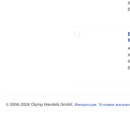
К
Е
А
Х
К
Е
© 2006-2026 Olymp Handels GmbH.
Импрессум
,
Условия магази