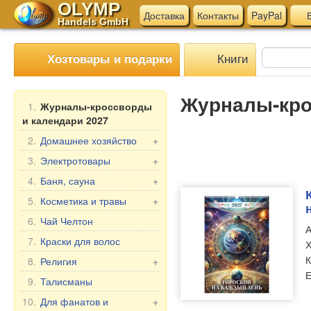
OLYMP
Доставка
Контакты
PayPal
В
Handels GmbH
Книги
Хозтовары и подарки
Журналы-кро
1.
Журналы-кроссворды
и календари 2027
2.
Домашнее хозяйство
+
Мангалы, гриль
3.
Электротовары
+
Шампуры
Электротовары для
4.
Баня, сауна
+
кухни
Мантоварки
Веники для бани
5.
Косметика и травы
+
Прочие электротовары
Товары для дома
Текстиль для бани
Подарочные наборы
6.
Чай Челтон
А
Бытовая химия
Аксессуары для бани
Бабушка Агафья
7.
Краски для волос
Х
Пельменницы, формы
Косметика для бани и
Репейник
К
8.
Религия
+
и ножи для теста
ванны
Лошадиная Линия
Е
Иконы в машину
9.
Талисманы
Клеёнка в рулонах
Belle Jardin
Настольные иконы, 2-,
Мясорубки
10.
Для фанатов и
+
DIZAO