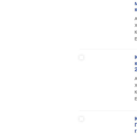
А
Х
К
Е
А
Х
К
Е