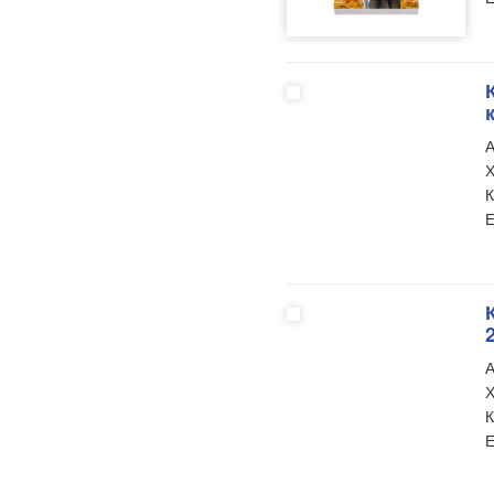
А
Х
К
Е
2
А
Х
К
Е