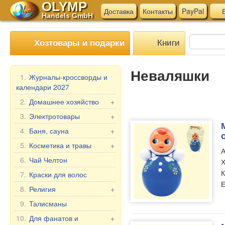
OLYMP
Доставка
Контакты
PayPal
В
Handels GmbH
Книги
Хозтовары и подарки
Неваляшки
1.
Журналы-кроссворды и
календари 2027
2.
Домашнее хозяйство
+
Мангалы, гриль
3.
Электротовары
+
Шампуры
Электротовары для
4.
Баня, сауна
+
кухни
Мантоварки
Веники для бани
5.
Косметика и травы
+
А
Прочие электротовары
Товары для дома
Текстиль для бани
Подарочные наборы
6.
Чай Челтон
Х
Бытовая химия
Аксессуары для бани
Бабушка Агафья
К
7.
Краски для волос
Пельменницы, формы
Косметика для бани и
Е
Репейник
8.
Религия
+
и ножи для теста
ванны
Лошадиная Линия
Иконы в машину
9.
Талисманы
Клеёнка в рулонах
Belle Jardin
Настольные иконы, 2-,
Мясорубки
10.
Для фанатов и
+
DIZAO