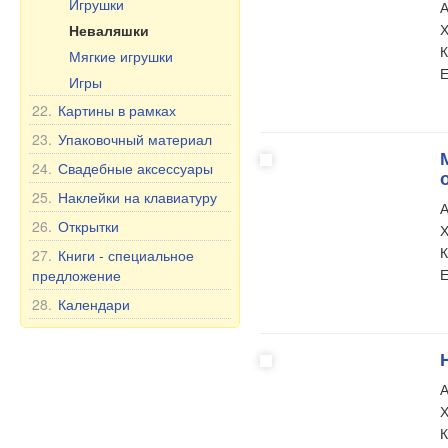
Игрушки
Чай и Травы
А
Чашки и кружки
Х
Неваляшки
Масла
Тарелки, пиалы и др.
К
Мягкие игрушки
Здоровье
Чайники и сахарницы
Е
Игры
БАД
Чайные и столовые
22.
Картины в рамках
Прочее
сервизы на 6 персон
Уход за полостью рта
23.
Упаковочный материал
Продукты питания
24.
Свадебные аксессуары
25.
Наклейки на клавиатуру
А
26.
Открытки
Х
К
27.
Книги - специальное
Е
предложение
28.
Календари
А
Х
К