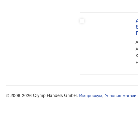
А
Х
К
Е
© 2006-2026 Olymp Handels GmbH.
Импрессум
,
Условия магази