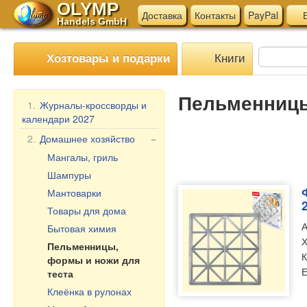
OLYMP
Доставка
Контакты
PayPal
В
Handels GmbH
Книги
Хозтовары и подарки
Пельменницы
1.
Журналы-кроссворды и
календари 2027
2.
Домашнее хозяйство
−
Мангалы, гриль
Шампуры
Мантоварки
Товары для дома
А
Бытовая химия
Х
Пельменницы,
К
формы и ножи для
Е
теста
Клеёнка в рулонах