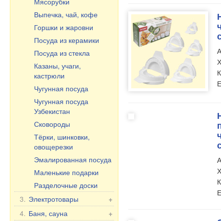
Мясорубки
Выпечка, чай, кофе
ч
Горшки и жаровни
Посуда из керамики
А
Посуда из стекла
Х
Казаны, учаги,
К
кастрюли
Е
Чугунная посуда
Чугунная посуда
Узбекистан
Сковороды
Тёрки, шинковки,
овощерезки
Эмалированная посуда
А
Х
Маленькие подарки
К
Разделочные доски
Е
3.
Электротовары
+
Электротовары для
4.
Баня, сауна
+