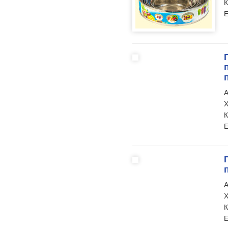
К
Е
А
Х
К
Е
А
Х
К
Е