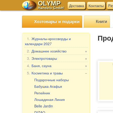
OLYMP
Доставка
Контакты
Pa
Handels GmbH
Книги
Хозтовары и подарки
Про
1.
Журналы-кроссворды и
календари 2027
2.
Домашнее хозяйство
+
Мангалы, гриль
3.
Электротовары
+
Шампуры
Электротовары для кухни
4.
Баня, сауна
+
Мантоварки
Прочие электротовары
Веники для бани
5.
Косметика и травы
−
Товары для дома
Текстиль для бани
Подарочные наборы
Бытовая химия
Аксессуары для бани
Бабушка Агафья
Пельменницы, формы и ножи
Косметика для бани и ванны
Репейник
для теста
Лошадиная Линия
Клеёнка в рулонах
Belle Jardin
Мясорубки
DIZAO