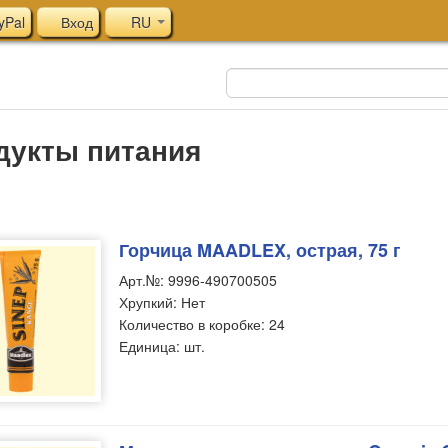
yPal
Вход
RU
дукты питания
Горчица MAADLEX, острая, 75 г
Арт.№: 9996-490700505
Хрупкий: Нет
Количество в коробке: 24
Единица: шт.