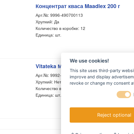
Концентрат кваса Maadlex 200 г
Арт.№: 9996-490700113
Хрупкий: Да
Количество в коробке: 12
Единица: шт.
We use cookies!
Vitateka Мука (шрот) расторопши, 20
This site uses third-party websi
Арт.№: 9992-474171173
improve and display advertisemen
Хрупкий: Нет
revoke or change my consent at 
Количество в коробке: 16
Единица: шт.
Reject optional