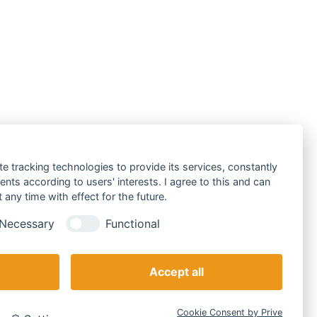
0 г
te tracking technologies to provide its services, constantly
ts according to users' interests. I agree to this and can
any time with effect for the future.
Necessary
Functional
Accept all
Cookie Consent by Prive