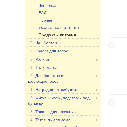
Здоровье
БАД
Прочее
Уход за полостью рта
Продукты питания
6.
Чай Челтон
7.
Краски для волос
8.
Религия
+
Иконы в машину
9.
Талисманы
Настольные иконы, 2-, 3-, 4-
10.
Для фанатов и
+
ные
коллекционеров
Иконы в ризе
Фанатам и коллекционерам
11.
Наградная атрибутика
+
Другие иконы
Флаги и вымпелы
Наградные аксессуары
12.
Фигуры, часы, подставки под
+
30x40 см, деревянные,
бутылку
Фляжки
Для женщин
двойное тиснение
Держатели номерного знака
Фигуры Романтика
13.
Товары для праздника
Для мужчин
Фигуры
Фигуры из порцелана
Юбилейные даты
14.
Текстиль для дома
+
Кресты,свечи и т.д.
7 слонов