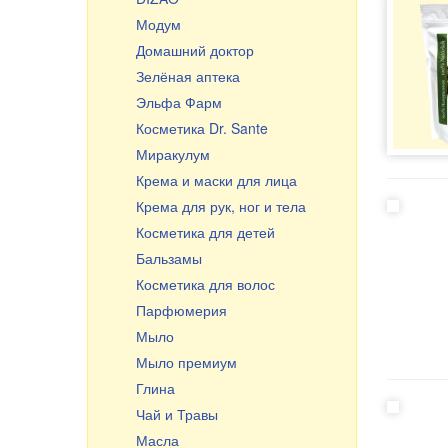
Выпечка, чай, кофе
Модум
Горшки и жаровни
Домашний доктор
Посуда из керамики
Зелёная аптека
Посуда из стекла
Эльфа Фарм
Казаны, учаги, кастрюли
Косметика Dr. Sante
Чугунная посуда
Миракулум
Чугунная посуда Узбекистан
Крема и маски для лица
Сковороды
Крема для рук, ног и тела
Тёрки, шинковки, овощерезки
Косметика для детей
Эмалированная посуда
Бальзамы
Маленькие подарки
Косметика для волос
Разделочные доски
Парфюмерия
Мыло
Мыло премиум
Глина
Чай и Травы
Масла