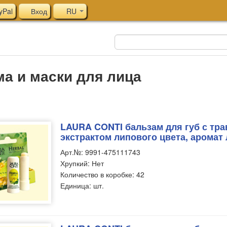
yPal
Вход
RU
ма и маски для лица
LAURA CONTI бальзам для губ с тра
экстрактом липового цвета, аромат л
Арт.№: 9991-475111743
Хрупкий: Нет
Количество в коробке: 42
Единица: шт.