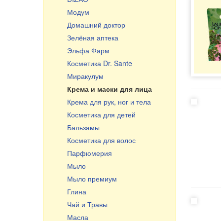
Выпечка, чай, кофе
Модум
Горшки и жаровни
Домашний доктор
Посуда из керамики
Зелёная аптека
Посуда из стекла
Эльфа Фарм
Казаны, учаги, кастрюли
Косметика Dr. Sante
Чугунная посуда
Миракулум
Чугунная посуда Узбекистан
Крема и маски для лица
Сковороды
Крема для рук, ног и тела
Тёрки, шинковки, овощерезки
Косметика для детей
Эмалированная посуда
Бальзамы
Маленькие подарки
Косметика для волос
Разделочные доски
Парфюмерия
Мыло
Мыло премиум
Глина
Чай и Травы
Масла