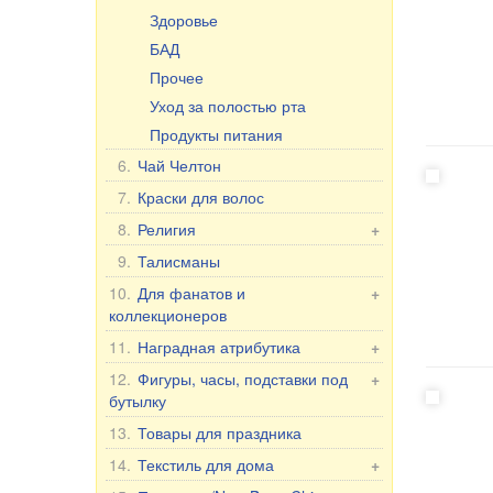
Здоровье
БАД
Прочее
Уход за полостью рта
Продукты питания
6.
Чай Челтон
7.
Краски для волос
8.
Религия
+
Иконы в машину
9.
Талисманы
Настольные иконы, 2-, 3-, 4-
10.
Для фанатов и
+
ные
коллекционеров
Иконы в ризе
Фанатам и коллекционерам
11.
Наградная атрибутика
+
Другие иконы
Флаги и вымпелы
Наградные аксессуары
12.
Фигуры, часы, подставки под
+
30x40 см, деревянные,
бутылку
Фляжки
Для женщин
двойное тиснение
Держатели номерного знака
Фигуры Романтика
13.
Товары для праздника
Для мужчин
Фигуры
Фигуры из порцелана
Юбилейные даты
14.
Текстиль для дома
+
Кресты,свечи и т.д.
7 слонов