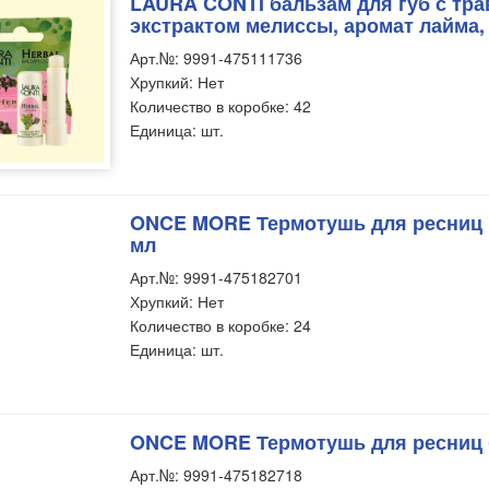
LAURA CONTI бальзам для губ с тра
экстрактом мелиссы, аромат лайма, 
Арт.№: 9991-475111736
Хрупкий: Нет
Количество в коробке: 42
Единица: шт.
ONCE MORE Термотушь для ресниц 
мл
Арт.№: 9991-475182701
Хрупкий: Нет
Количество в коробке: 24
Единица: шт.
ONCE MORE Термотушь для ресниц 
Арт.№: 9991-475182718