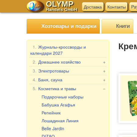
OLYMP
Доставка
Контакты
Pa
Handels GmbH
Книги
Хозтовары и подарки
Кре
1.
Журналы-кроссворды и
календари 2027
2.
Домашнее хозяйство
+
Мангалы, гриль
3.
Электротовары
+
Шампуры
Электротовары для кухни
4.
Баня, сауна
+
Мантоварки
Прочие электротовары
Веники для бани
5.
Косметика и травы
−
Товары для дома
Текстиль для бани
Подарочные наборы
Бытовая химия
Аксессуары для бани
Бабушка Агафья
Пельменницы, формы и ножи
Косметика для бани и ванны
Репейник
для теста
Лошадиная Линия
Клеёнка в рулонах
Belle Jardin
Мясорубки
DIZAO