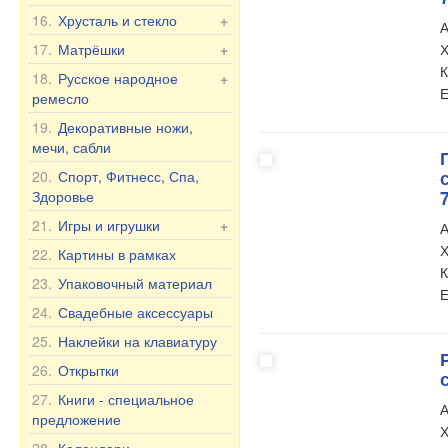
Чай и Травы
Пахта Гул Оригинал
16.
Хрусталь и стекло
+
А
Масла
Детская посуда
Фужеры из хрусталя
17.
Матрёшки
+
Х
Здоровье
Кружки с мужскими
К
Вазы из хрусталя
Матрёшка Россия
18.
Русское народное
+
БАД
именами
Е
ремесло
Посуда из стекла
Матрёшка, другое
Прочее
Кружки с женскими
Вазы из стекла
Хохлома
19.
Декоративные ножи,
Матрёшка под бутылку
Уход за полостью рта
именами
мечи, сабли
Богемское стекло
Шкатулки и Картинки из
Продукты питания
Кружки с надписью
дерева
20.
Спорт, Фитнесс, Спа,
Фужеры на Свадьбу/
Кружки с юмором
Здоровье
Юбилей
Кружки с городами и
21.
Игры и игрушки
+
А
странами
Х
Игрушки
22.
Картины в рамках
Чашки и кружки
К
Неваляшки
23.
Упаковочный материал
Тарелки, пиалы и др.
Е
Мягкие игрушки
24.
Свадебные аксессуары
Чайники и сахарницы
Игры
Чайные и столовые
25.
Наклейки на клавиатуру
сервизы на 6 персон
26.
Открытки
27.
Книги - специальное
А
предложение
Х