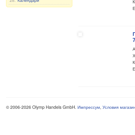
28.
Календари
К
Е
А
Х
К
Е
© 2006-2026 Olymp Handels GmbH.
Импрессум
,
Условия магази