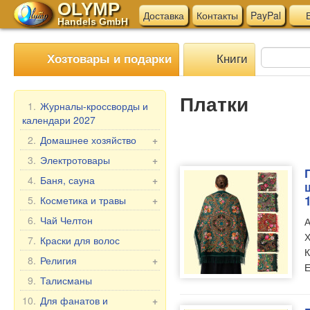
OLYMP
Доставка
Контакты
PayPal
В
Handels GmbH
Книги
Хозтовары и подарки
Платки
1.
Журналы-кроссворды и
календари 2027
2.
Домашнее хозяйство
+
Мангалы, гриль
3.
Электротовары
+
Шампуры
Электротовары для
4.
Баня, сауна
+
кухни
Мантоварки
Веники для бани
5.
Косметика и травы
+
Прочие электротовары
Товары для дома
Текстиль для бани
Подарочные наборы
6.
Чай Челтон
А
Бытовая химия
Аксессуары для бани
Бабушка Агафья
Х
7.
Краски для волос
Пельменницы, формы
К
Косметика для бани и
Репейник
8.
Религия
+
и ножи для теста
ванны
Е
Лошадиная Линия
Иконы в машину
9.
Талисманы
Клеёнка в рулонах
Belle Jardin
Настольные иконы, 2-,
Мясорубки
10.
Для фанатов и
+
DIZAO