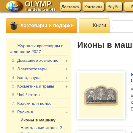
OLYMP
Доставка
Контакты
PayPal
В
Handels GmbH
Книги
Хозтовары и подарки
Иконы в маш
1.
Журналы-кроссворды и
календари 2027
2.
Домашнее хозяйство
+
Мангалы, гриль
3.
Электротовары
+
Шампуры
Электротовары для
4.
Баня, сауна
+
кухни
Мантоварки
Веники для бани
5.
Косметика и травы
+
А
Прочие электротовары
Товары для дома
Текстиль для бани
Подарочные наборы
6.
Чай Челтон
Х
Бытовая химия
Аксессуары для бани
Бабушка Агафья
К
7.
Краски для волос
Пельменницы, формы
Косметика для бани и
Е
Репейник
8.
Религия
−
и ножи для теста
ванны
Лошадиная Линия
Иконы в машину
Клеёнка в рулонах
Belle Jardin
Настольные иконы, 2-,
Мясорубки
DIZAO