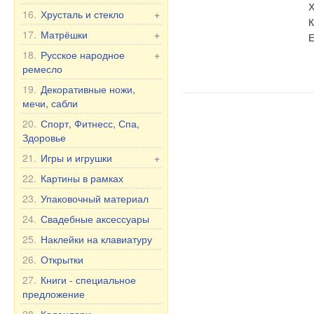
Чай и Травы
Х
Пахта Гул Оригинал
16.
Хрусталь и стекло
+
К
Масла
Детская посуда
Фужеры из хрусталя
17.
Матрёшки
+
Е
Здоровье
Кружки с мужскими
Вазы из хрусталя
Матрёшка Россия
18.
Русское народное
+
БАД
именами
ремесло
Посуда из стекла
Матрёшка, другое
Прочее
Кружки с женскими
Вазы из стекла
Хохлома
19.
Декоративные ножи,
Матрёшка под бутылку
Уход за полостью рта
именами
мечи, сабли
Богемское стекло
Шкатулки и Картинки из
Продукты питания
Кружки с надписью
дерева
20.
Спорт, Фитнесс, Спа,
Фужеры на Свадьбу/
Кружки с юмором
Здоровье
Юбилей
Кружки с городами и
21.
Игры и игрушки
+
странами
Игрушки
22.
Картины в рамках
Чашки и кружки
Неваляшки
23.
Упаковочный материал
Тарелки, пиалы и др.
Мягкие игрушки
24.
Свадебные аксессуары
Чайники и сахарницы
Игры
Чайные и столовые
25.
Наклейки на клавиатуру
сервизы на 6 персон
26.
Открытки
27.
Книги - специальное
предложение