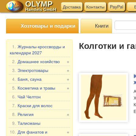
OLYMP
Доставка
Контакты
PayPal
В
Handels GmbH
Книги
Хозтовары и подарки
Колготки и г
1.
Журналы-кроссворды и
календари 2027
2.
Домашнее хозяйство
+
Мангалы, гриль
3.
Электротовары
+
Шампуры
Электротовары для
4.
Баня, сауна
+
кухни
Мантоварки
Веники для бани
5.
Косметика и травы
+
А
Прочие электротовары
Товары для дома
Текстиль для бани
Подарочные наборы
6.
Чай Челтон
Х
Бытовая химия
Аксессуары для бани
Бабушка Агафья
К
7.
Краски для волос
Пельменницы, формы
Косметика для бани и
Е
Репейник
8.
Религия
+
и ножи для теста
ванны
Лошадиная Линия
Иконы в машину
9.
Талисманы
Клеёнка в рулонах
Belle Jardin
Настольные иконы, 2-,
Мясорубки
10.
Для фанатов и
+
DIZAO