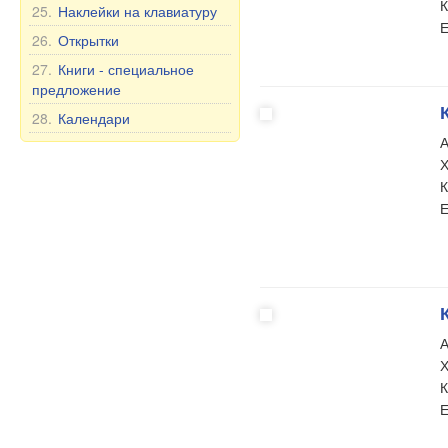
Игры
К
25.
Наклейки на клавиатуру
Е
26.
Открытки
27.
Книги - специальное
предложение
28.
Календари
А
Х
К
Е
А
Х
К
Е