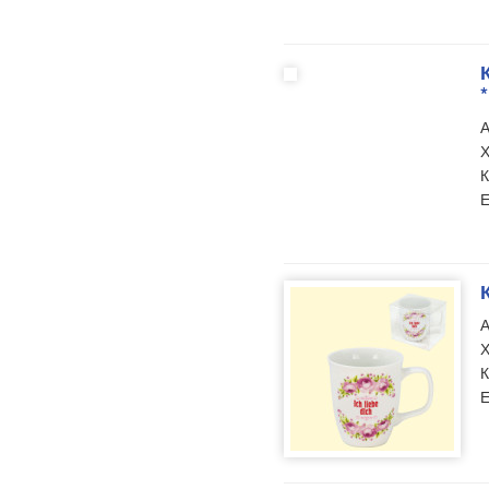
*
А
Х
К
Е
А
Х
К
Е