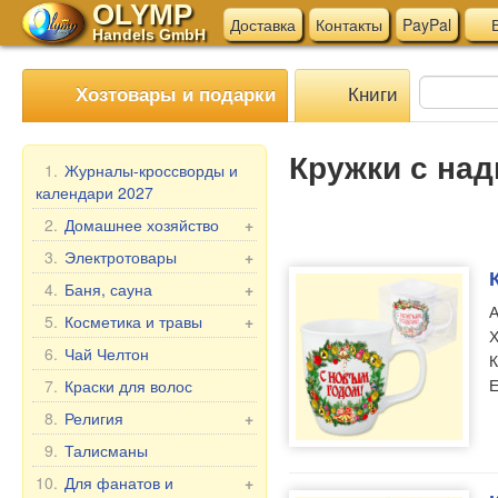
OLYMP
Доставка
Контакты
PayPal
В
Handels GmbH
Книги
Хозтовары и подарки
Кружки с на
1.
Журналы-кроссворды и
календари 2027
2.
Домашнее хозяйство
+
Мангалы, гриль
3.
Электротовары
+
Шампуры
Электротовары для
4.
Баня, сауна
+
кухни
А
Мантоварки
Веники для бани
5.
Косметика и травы
+
Х
Прочие электротовары
Товары для дома
Текстиль для бани
Подарочные наборы
6.
Чай Челтон
К
Бытовая химия
Аксессуары для бани
Бабушка Агафья
Е
7.
Краски для волос
Пельменницы, формы
Косметика для бани и
Репейник
8.
Религия
+
и ножи для теста
ванны
Лошадиная Линия
Иконы в машину
9.
Талисманы
Клеёнка в рулонах
Belle Jardin
Настольные иконы, 2-,
Мясорубки
10.
Для фанатов и
+
DIZAO