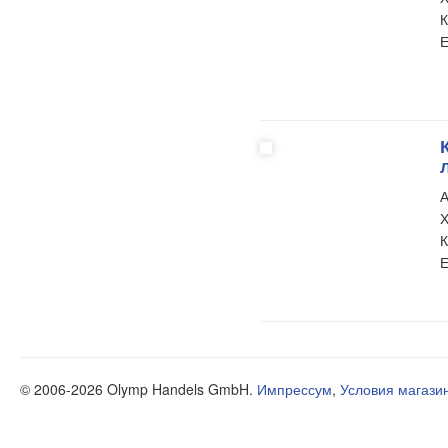
К
Е
л
А
Х
К
Е
© 2006-2026 Olymp Handels GmbH.
Импрессум
,
Условия магази