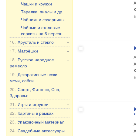
Чай и Травы
Х
Чашки и кружки
К
Масла
Тарелки, пиалы и др.
Е
Здоровье
Чайники и сахарницы
БАД
Чайные и столовые
Прочее
сервизы на 6 персон
Уход за полостью рта
16.
Хрусталь и стекло
+
Продукты питания
Фужеры из хрусталя
17.
Матрёшки
+
А
Вазы из хрусталя
Матрёшка Россия
18.
Русское народное
+
Х
ремесло
Посуда из стекла
Матрёшка, другое
К
Вазы из стекла
Хохлома
19.
Декоративные ножи,
Матрёшка под бутылку
Е
мечи, сабли
Богемское стекло
Шкатулки и Картинки из
дерева
20.
Спорт, Фитнесс, Спа,
Фужеры на Свадьбу/
Здоровье
Юбилей
21.
Игры и игрушки
+
Игрушки
22.
Картины в рамках
*
Неваляшки
23.
Упаковочный материал
А
Мягкие игрушки
24.
Свадебные аксессуары
Х