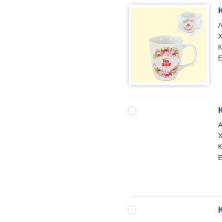
А
Х
К
Е
А
Х
К
Е