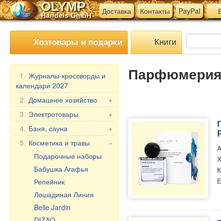
OLYMP
Доставка
Контакты
PayPal
В
Handels GmbH
Книги
Хозтовары и подарки
Парфюмери
1.
Журналы-кроссворды и
календари 2027
2.
Домашнее хозяйство
+
Мангалы, гриль
3.
Электротовары
+
Шампуры
Электротовары для
4.
Баня, сауна
+
кухни
Мантоварки
Веники для бани
5.
Косметика и травы
−
А
Прочие электротовары
Товары для дома
Текстиль для бани
Подарочные наборы
Х
Бытовая химия
Аксессуары для бани
Бабушка Агафья
К
Пельменницы, формы
Косметика для бани и
Е
Репейник
и ножи для теста
ванны
Лошадиная Линия
Клеёнка в рулонах
Belle Jardin
Мясорубки
DIZAO