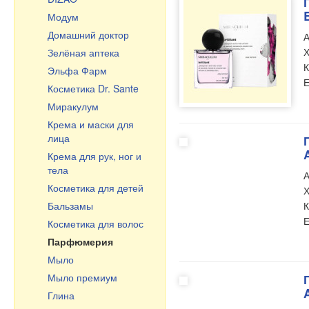
Выпечка, чай, кофе
Модум
Горшки и жаровни
Домашний доктор
А
Посуда из керамики
Х
Зелёная аптека
Посуда из стекла
К
Эльфа Фарм
Казаны, учаги,
Е
Косметика Dr. Sante
кастрюли
Миракулум
Чугунная посуда
Крема и маски для
Чугунная посуда
лица
Узбекистан
Крема для рук, ног и
Сковороды
тела
А
Тёрки, шинковки,
Косметика для детей
Х
овощерезки
Бальзамы
К
Эмалированная посуда
Е
Косметика для волос
Маленькие подарки
Парфюмерия
Разделочные доски
Мыло
Мыло премиум
Глина