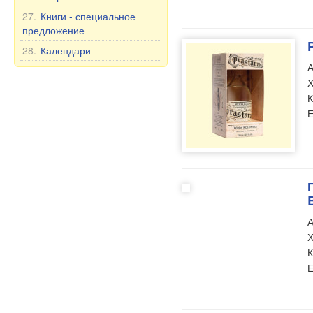
27.
Книги - специальное
предложение
28.
Календари
А
Х
К
Е
А
Х
К
Е