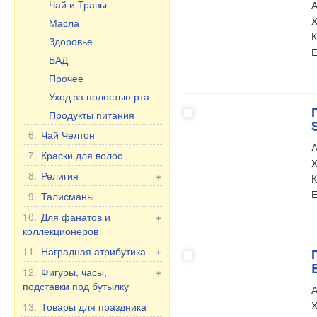
Чай и Травы
А
Х
Масла
К
Здоровье
Е
БАД
Прочее
Уход за полостью рта
Продукты питания
6.
Чай Челтон
А
7.
Краски для волос
Х
8.
Религия
+
К
Е
Иконы в машину
9.
Талисманы
Настольные иконы, 2-,
10.
Для фанатов и
+
3-, 4-ные
коллекционеров
Иконы в ризе
Фанатам и
11.
Наградная атрибутика
+
Другие иконы
коллекционерам
Наградные аксессуары
12.
Фигуры, часы,
+
30x40 см, деревянные,
Флаги и вымпелы
подставки под бутылку
Для женщин
А
двойное тиснение
Фляжки
Фигуры Романтика
Х
13.
Товары для праздника
Для мужчин
Фигуры