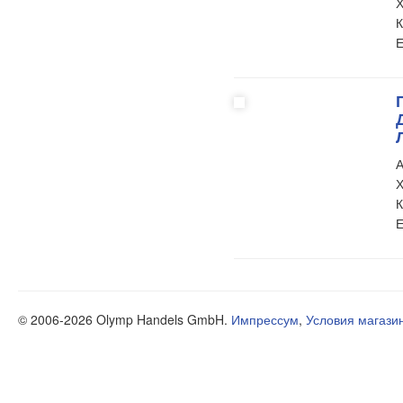
Х
К
Е
А
Х
К
Е
© 2006-2026 Olymp Handels GmbH.
Импрессум
,
Условия магази