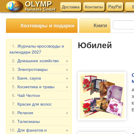
OLYMP
Доставка
Контакты
PayPal
В
Handels GmbH
Книги
Хозтовары и подарки
Юбилей
1.
Журналы-кроссворды и
календари 2027
2.
Домашнее хозяйство
+
Мангалы, гриль
3.
Электротовары
+
Шампуры
Электротовары для
4.
Баня, сауна
+
кухни
Мантоварки
Веники для бани
5.
Косметика и травы
+
А
Прочие электротовары
Товары для дома
Текстиль для бани
Подарочные наборы
6.
Чай Челтон
Х
Бытовая химия
Аксессуары для бани
Бабушка Агафья
К
7.
Краски для волос
Пельменницы, формы
Косметика для бани и
Е
Репейник
8.
Религия
+
и ножи для теста
ванны
Лошадиная Линия
Иконы в машину
9.
Талисманы
Клеёнка в рулонах
Belle Jardin
Настольные иконы, 2-,
Мясорубки
10.
Для фанатов и
+
DIZAO