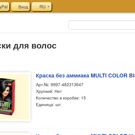
yPal
Вход
RU
ски для волос
Краска без аммиака MULTI COLOR Bla
Арт.№: 9997-482313647
Хрупкий: Нет
Количество в коробке: 15
Единица: шт.