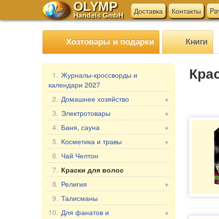
OLYMP
Доставка
Контакты
Pa
Handels GmbH
Книги
Хозтовары и подарки
Кра
1.
Журналы-кроссворды и
календари 2027
2.
Домашнее хозяйство
+
Мангалы, гриль
3.
Электротовары
+
Шампуры
Электротовары для кухни
4.
Баня, сауна
+
Мантоварки
Прочие электротовары
Веники для бани
5.
Косметика и травы
+
Товары для дома
Текстиль для бани
Подарочные наборы
6.
Чай Челтон
Бытовая химия
Аксессуары для бани
Бабушка Агафья
7.
Краски для волос
Пельменницы, формы и ножи
Косметика для бани и ванны
Репейник
8.
Религия
+
для теста
Лошадиная Линия
Иконы в машину
9.
Талисманы
Клеёнка в рулонах
Belle Jardin
Настольные иконы, 2-, 3-, 4-
Мясорубки
10.
Для фанатов и
+
DIZAO